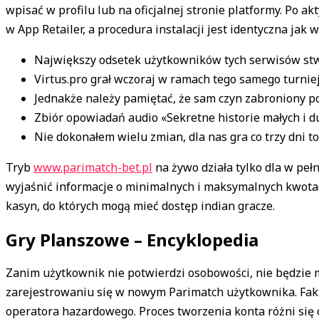
wpisać w profilu lub na oficjalnej stronie platformy. Po a
w App Retailer, a procedura instalacji jest identyczna ja
Największy odsetek użytkowników tych serwisów stwi
Virtus.pro grał wczoraj w ramach tego samego turnieju
Jednakże należy pamiętać, że sam czyn zabroniony p
Zbiór opowiadań audio «Sekretne historie małych i du
Nie dokonałem wielu zmian, dla nas gra co trzy dni t
Tryb
www.parimatch-bet.pl
na żywo działa tylko dla w peł
wyjaśnić informacje o minimalnych i maksymalnych kwotach
kasyn, do których mogą mieć dostęp indian gracze.
Gry Planszowe – Encyklopedia
Zanim użytkownik nie potwierdzi osobowości, nie będzie 
zarejestrowaniu się w nowym Parimatch użytkownika. Fak
operatora hazardowego. Proces tworzenia konta różni się od