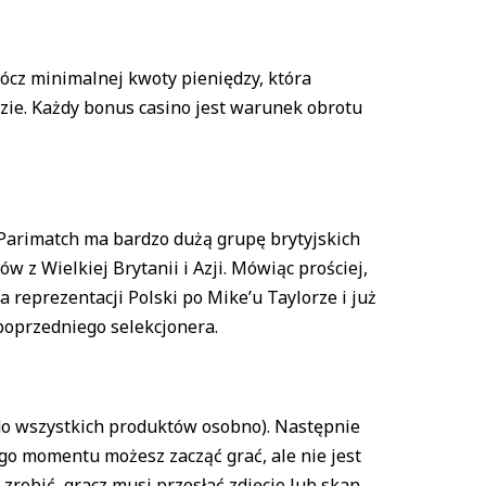
rócz minimalnej kwoty pieniędzy, która
zie. Każdy bonus casino jest warunek obrotu
 Parimatch ma bardzo dużą grupę brytyjskich
 z Wielkiej Brytanii i Azji. Mówiąc prościej,
a reprezentacji Polski po Mike’u Taylorze i już
poprzedniego selekcjonera.
do wszystkich produktów osobno). Następnie
ego momentu możesz zacząć grać, ale nie jest
zrobić, gracz musi przesłać zdjęcie lub skan