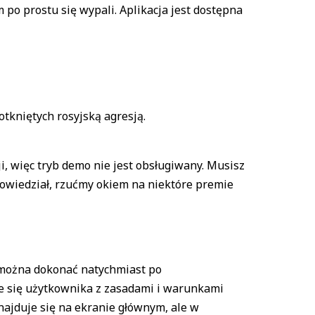
 po prostu się wypali. Aplikacja jest dostępna
otkniętych rosyjską agresją.
, więc tryb demo nie jest obsługiwany. Musisz
powiedział, rzućmy okiem na niektóre premie
 można dokonać natychmiast po
e się użytkownika z zasadami i warunkami
znajduje się na ekranie głównym, ale w