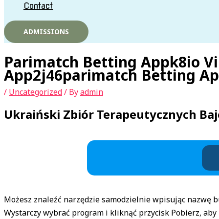
Contact
ADMISSIONS
Parimatch Betting App️️k8io V
App2j46parimatch Betting App
/
Uncategorized
/ By
admin
Ukraiński Zbiór Terapeutycznych B
Możesz znaleźć narzędzie samodzielnie wpisując nazwę b
Wystarczy wybrać program i kliknąć przycisk Pobierz, ab