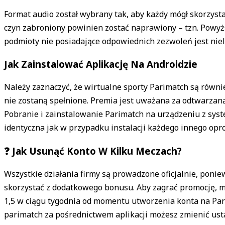
Format audio został wybrany tak, aby każdy mógł skorzysta
czyn zabroniony powinien zostać naprawiony – tzn. Powyż
podmioty nie posiadające odpowiednich zezwoleń jest niel
Jak Zainstalować Aplikację Na Androidzie
Należy zaznaczyć, że wirtualne sporty Parimatch są równi
nie zostaną spełnione. Premia jest uważana za odtwarzaną,
Pobranie i zainstalowanie Parimatch na urządzeniu z syste
identyczna jak w przypadku instalacji każdego innego op
❓ Jak Usunąć Konto W Kilku Meczach?
Wszystkie działania firmy są prowadzone oficjalnie, ponie
skorzystać z dodatkowego bonusu. Aby zagrać promocję, m
1,5 w ciągu tygodnia od momentu utworzenia konta na Pa
parimatch za pośrednictwem aplikacji możesz zmienić usta