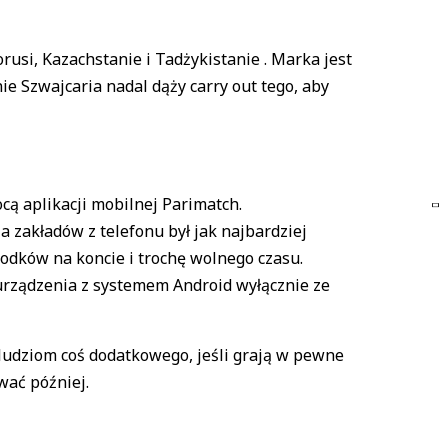
usi, Kazachstanie i Tadżykistanie . Marka jest
ie Szwajcaria nadal dąży carry out tego, aby
ą aplikacji mobilnej Parimatch.
a zakładów z telefonu był jak najbardziej
odków na koncie i trochę wolnego czasu.
urządzenia z systemem Android wyłącznie ze
 ludziom coś dodatkowego, jeśli grają w pewne
wać później.