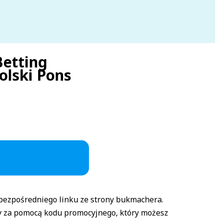
Betting
olski Pons
bezpośredniego linku ze strony bukmachera.
wy za pomocą kodu promocyjnego, który możesz