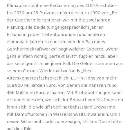
Klimaplan sieht eine Reduzierung des CO2-Ausstoßes
bis 2030 um 23 Prozent im Vergleich zu 1990 vor. „Bei
der Geothermie rentieren wir mit die zwei Jahren
Planung, alle beide (umgangssprachlich) Jahren
Erkundung über Tiefenbohrungen und anderen
eineinhalb Jahren zu gunsten von den Bau eines
Geothermiekraftwerks“, sagt welcher Experte. „Wenn
ganz einfach richtig perfekt läuft“, fügt er hinzu, aber
das sei eigentlich nie jener Fall. Die Gelder stammen aus
seinem Corona-Wiederaufbaufonds „Next
Alterskohorte (fachsprachlich) EU“ in Höhe von mehr
qua 800 Milliarden Euro, von denen die Kanaren rund
466 Millionen Euro erhalten. Mit Probebohrungen kann
erkundet werden, wo sich der Entwurf von Kraftwerken
lohnt sich, die wie uff (berlinerisch) Island Erdwärme
mit Dampfturbinen in Wasserschwall umwandeln. Um 1
neuen Sicherheitscode zu erzeugen, klicken Diese bitte
auf dies Bild.