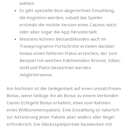
wählen.
Es gibt spezielle Boni abgerechnet Einzahlung,
die kognition werden, sobald das Spieler
erstmals die mobile Version eines Casinos nutzt
oder aber sogar die App herunterlädt.
Meistens können Bestandskunden auch im
Treueprogramm Fortschritte erzielen darüber
hinaus einen höheren Status erreichen, der zum
Beispiel mit welchen Edelmetallen Bronze, Silber,
Gold und Platin bezeichnet werden
möglicherweise.
Am höchsten ist die Gelegenheit auf einen umsatzfreien
Bonus, wenn Selbige ihn als Bonus zu einem Verbinden
Casino Echtgeld Bonus erhalten, etwa vom Rahmen
eines Willkommenspakets. Eine Einzahlung ist natürlich
zur Aktivierung jener Pakete aber anders aller Regel
erforderlich. Die Glücksspielportale bezwecken mit