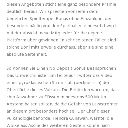
diesen Angeboten sticht eine ganz besondere Prämie
deutlich heraus. Wir sprechen vonseiten dem
begehrten Spieltempel Bonus ohne Einzahlung, der
besonders häufig von den Spielhallen eingesetzt wird,
mit der absicht, neue Mitglieder für die eigene
Plattform über gewinnen. In sehr seltenen Fällen sind
solche Boni mittlerweile durchaus, aber sie sind eine
absolute Seltenheit.
So Können Sie Einen No Deposit Bonus Beanspruchen
Das Umweltministerium teilte auf Twitter das Video
eines pyroklastischen Stroms uff (berlinerisch) der
Oberfläche dieses Vulkans. Die Behörden warnten, dass
chip Anwohner zu Flüssen mindestens 500 Meter
Abstand halten sollten, da die Gefahr von Lavaströmen
an diesem ort besonders hoch sei. Der Chef dieser
Vulkanologiebehörde, Hendra Gunawan, warnte, die
Wolke aus Asche des weiteren Gestein könne nach