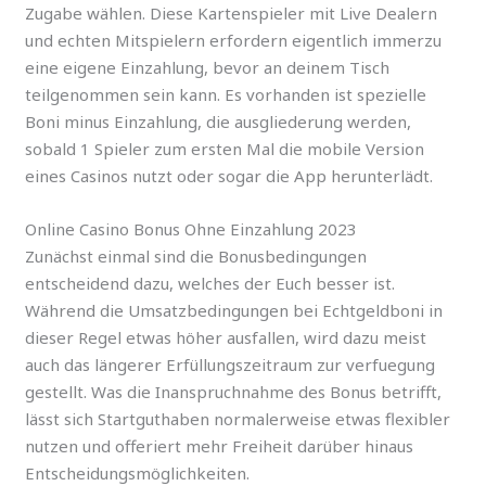
Zugabe wählen. Diese Kartenspieler mit Live Dealern
und echten Mitspielern erfordern eigentlich immerzu
eine eigene Einzahlung, bevor an deinem Tisch
teilgenommen sein kann. Es vorhanden ist spezielle
Boni minus Einzahlung, die ausgliederung werden,
sobald 1 Spieler zum ersten Mal die mobile Version
eines Casinos nutzt oder sogar die App herunterlädt.
Online Casino Bonus Ohne Einzahlung 2023
Zunächst einmal sind die Bonusbedingungen
entscheidend dazu, welches der Euch besser ist.
Während die Umsatzbedingungen bei Echtgeldboni in
dieser Regel etwas höher ausfallen, wird dazu meist
auch das längerer Erfüllungszeitraum zur verfuegung
gestellt. Was die Inanspruchnahme des Bonus betrifft,
lässt sich Startguthaben normalerweise etwas flexibler
nutzen und offeriert mehr Freiheit darüber hinaus
Entscheidungsmöglichkeiten.