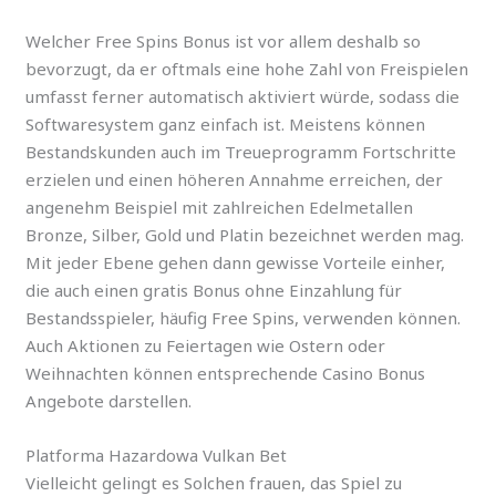
Welcher Free Spins Bonus ist vor allem deshalb so
bevorzugt, da er oftmals eine hohe Zahl von Freispielen
umfasst ferner automatisch aktiviert würde, sodass die
Softwaresystem ganz einfach ist. Meistens können
Bestandskunden auch im Treueprogramm Fortschritte
erzielen und einen höheren Annahme erreichen, der
angenehm Beispiel mit zahlreichen Edelmetallen
Bronze, Silber, Gold und Platin bezeichnet werden mag.
Mit jeder Ebene gehen dann gewisse Vorteile einher,
die auch einen gratis Bonus ohne Einzahlung für
Bestandsspieler, häufig Free Spins, verwenden können.
Auch Aktionen zu Feiertagen wie Ostern oder
Weihnachten können entsprechende Casino Bonus
Angebote darstellen.
Platforma Hazardowa Vulkan Bet
Vielleicht gelingt es Solchen frauen, das Spiel zu