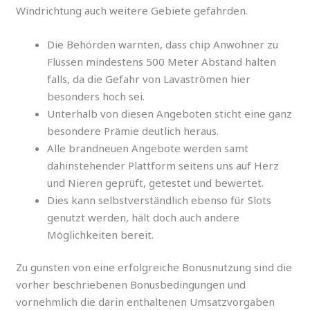
Windrichtung auch weitere Gebiete gefährden.
Die Behörden warnten, dass chip Anwohner zu
Flüssen mindestens 500 Meter Abstand halten
falls, da die Gefahr von Lavaströmen hier
besonders hoch sei.
Unterhalb von diesen Angeboten sticht eine ganz
besondere Prämie deutlich heraus.
Alle brandneuen Angebote werden samt
dahinstehender Plattform seitens uns auf Herz
und Nieren geprüft, getestet und bewertet.
Dies kann selbstverständlich ebenso für Slots
genutzt werden, hält doch auch andere
Möglichkeiten bereit.
Zu gunsten von eine erfolgreiche Bonusnutzung sind die
vorher beschriebenen Bonusbedingungen und
vornehmlich die darin enthaltenen Umsatzvorgaben