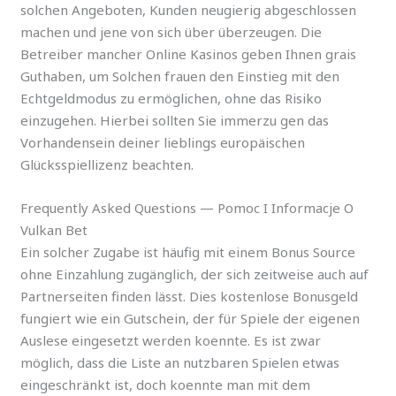
solchen Angeboten, Kunden neugierig abgeschlossen
machen und jene von sich über überzeugen. Die
Betreiber mancher Online Kasinos geben Ihnen grais
Guthaben, um Solchen frauen den Einstieg mit den
Echtgeldmodus zu ermöglichen, ohne das Risiko
einzugehen. Hierbei sollten Sie immerzu gen das
Vorhandensein deiner lieblings europäischen
Glücksspiellizenz beachten.
Frequently Asked Questions — Pomoc I Informacje O
Vulkan Bet
Ein solcher Zugabe ist häufig mit einem Bonus Source
ohne Einzahlung zugänglich, der sich zeitweise auch auf
Partnerseiten finden lässt. Dies kostenlose Bonusgeld
fungiert wie ein Gutschein, der für Spiele der eigenen
Auslese eingesetzt werden koennte. Es ist zwar
möglich, dass die Liste an nutzbaren Spielen etwas
eingeschränkt ist, doch koennte man mit dem