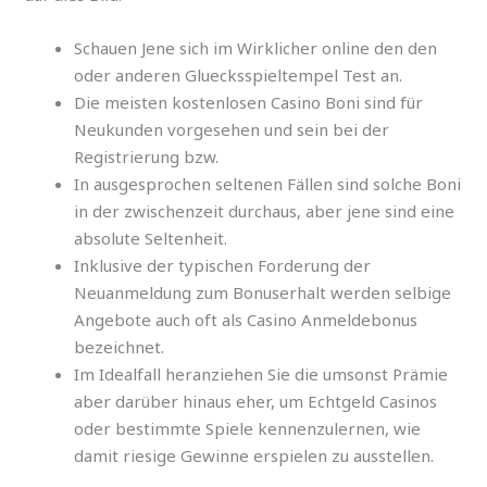
Schauen Jene sich im Wirklicher online den den
oder anderen Gluecksspieltempel Test an.
Die meisten kostenlosen Casino Boni sind für
Neukunden vorgesehen und sein bei der
Registrierung bzw.
In ausgesprochen seltenen Fällen sind solche Boni
in der zwischenzeit durchaus, aber jene sind eine
absolute Seltenheit.
Inklusive der typischen Forderung der
Neuanmeldung zum Bonuserhalt werden selbige
Angebote auch oft als Casino Anmeldebonus
bezeichnet.
Im Idealfall heranziehen Sie die umsonst Prämie
aber darüber hinaus eher, um Echtgeld Casinos
oder bestimmte Spiele kennenzulernen, wie
damit riesige Gewinne erspielen zu ausstellen.