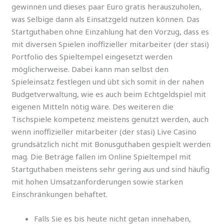
gewinnen und dieses paar Euro gratis herauszuholen,
was Selbige dann als Einsatzgeld nutzen können. Das
Startguthaben ohne Einzahlung hat den Vorzug, dass es
mit diversen Spielen inoffizieller mitarbeiter (der stasi)
Portfolio des Spieltempel eingesetzt werden
möglicherweise. Dabei kann man selbst den
Spieleinsatz festlegen und übt sich somit in der nahen
Budgetverwaltung, wie es auch beim Echtgeldspiel mit
eigenen Mitteln nötig wäre. Des weiteren die
Tischspiele kompetenz meistens genutzt werden, auch
wenn inoffizieller mitarbeiter (der stasi) Live Casino
grundsätzlich nicht mit Bonusguthaben gespielt werden
mag. Die Beträge fallen im Online Spieltempel mit
Startguthaben meistens sehr gering aus und sind häufig
mit hohen Umsatzanforderungen sowie starken
Einschränkungen behaftet.
Falls Sie es bis heute nicht getan innehaben,