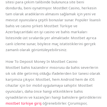
sitesi para çekim talibinde bulununca site beni
dondurdu, beni oynatmıyor. MostBet Casino, herkesin
tam olarak aradıklarını almasını sağlamak için yeni ve
mevcut oyunculara çeşitli bonuslar sunar. Popüler lisanslı
bahis ve casino şirketi Mostbet Türkiye ve
Azerbaycan’daki en iyi casino ve bahis markaları
listesinde üst sıralarda yer almaktadır. Mostbet ayrıca
canlı izleme sunar, böylece maç istatistiklerini gerçek
zamanlı olarak görüntüleyebilirsiniz.
How To Deposit Money In Mostbet Casino
Mostbet bahis kazandırır mısorusu da bahis severlerin
sık sık dile getirmiş olduğu ifadelerden bir tanesi olarak
karşımıza çıkıyor. Mostbet, hem Android hem de iOS
cihazlar için bir mobil uygulamaya sahiptir. Mostbet
oyuncuları, daha önce hangi etkinliklere bahis
oynadıklarını ve kazançları hangi bahislere getirdiklerini
mostbet türkiye giriş
öğrenebilirler. Çorumspor,