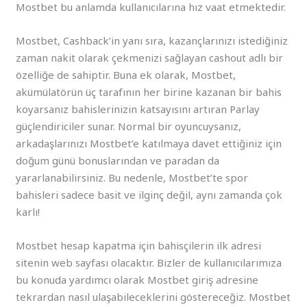
Mostbet bu anlamda kullanıcılarına hız vaat etmektedir.
Mostbet, Cashback’in yanı sıra, kazançlarınızı istediğiniz
zaman nakit olarak çekmenizi sağlayan cashout adlı bir
özelliğe de sahiptir. Buna ek olarak, Mostbet,
akümülatörün üç tarafının her birine kazanan bir bahis
koyarsanız bahislerinizin katsayısını artıran Parlay
güçlendiriciler sunar. Normal bir oyuncuysanız,
arkadaşlarınızı Mostbet’e katılmaya davet ettiğiniz için
doğum günü bonuslarından ve paradan da
yararlanabilirsiniz. Bu nedenle, Mostbet’te spor
bahisleri sadece basit ve ilginç değil, aynı zamanda çok
karlı!
Mostbet hesap kapatma için bahisçilerin ilk adresi
sitenin web sayfası olacaktır. Bizler de kullanıcılarımıza
bu konuda yardımcı olarak Mostbet giriş adresine
tekrardan nasıl ulaşabileceklerini göstereceğiz. Mostbet