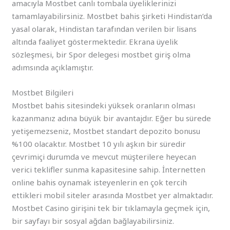
amacıyla Mostbet canlı tombala üyeliklerinizi
tamamlayabilirsiniz. Mostbet bahis şirketi Hindistan’da
yasal olarak, Hindistan tarafından verilen bir lisans
altında faaliyet göstermektedir. Ekrana üyelik
sözleşmesi, bir Spor delegesi mostbet giriş olma
adımsında açıklamıştır.
Mostbet Bilgileri
Mostbet bahis sitesindeki yüksek oranların olması
kazanmanız adına büyük bir avantajdır. Eğer bu sürede
yetişemezseniz, Mostbet standart depozito bonusu
%100 olacaktır. Mostbet 10 yılı aşkın bir süredir
çevrimiçi durumda ve mevcut müşterilere heyecan
verici teklifler sunma kapasitesine sahip. İnternetten
online bahis oynamak isteyenlerin en çok tercih
ettikleri mobil siteler arasında Mostbet yer almaktadır.
Mostbet Casino girişini tek bir tıklamayla geçmek için,
bir sayfayı bir sosyal ağdan bağlayabilirsiniz.