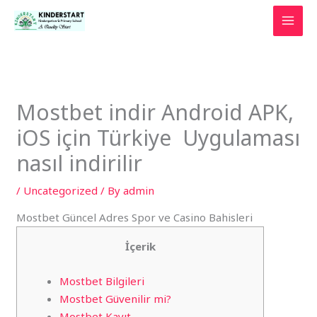
Skip
to
content
Mostbet indir Android APK,
iOS için Türkiye ️ Uygulaması
nasıl indirilir
/
Uncategorized
/ By
admin
Mostbet Güncel Adres Spor ve Casino Bahisleri
İçerik
Mostbet Bilgileri
Mostbet Güvenilir mi?
Mostbet Kayıt