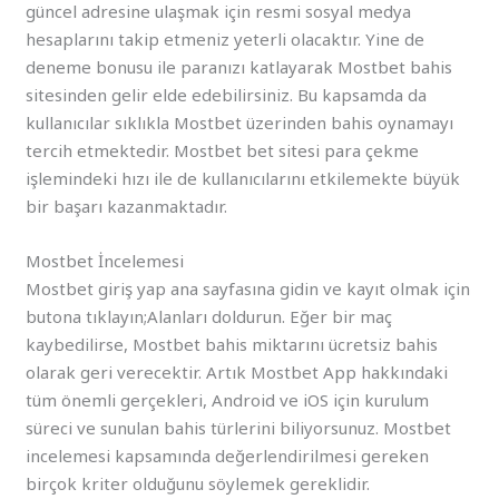
güncel adresine ulaşmak için resmi sosyal medya
hesaplarını takip etmeniz yeterli olacaktır. Yine de
deneme bonusu ile paranızı katlayarak Mostbet bahis
sitesinden gelir elde edebilirsiniz. Bu kapsamda da
kullanıcılar sıklıkla Mostbet üzerinden bahis oynamayı
tercih etmektedir. Mostbet bet sitesi para çekme
işlemindeki hızı ile de kullanıcılarını etkilemekte büyük
bir başarı kazanmaktadır.
Mostbet İncelemesi
Mostbet giriş yap ana sayfasına gidin ve kayıt olmak için
butona tıklayın;Alanları doldurun. Eğer bir maç
kaybedilirse, Mostbet bahis miktarını ücretsiz bahis
olarak geri verecektir. Artık Mostbet App hakkındaki
tüm önemli gerçekleri, Android ve iOS için kurulum
süreci ve sunulan bahis türlerini biliyorsunuz. Mostbet
incelemesi kapsamında değerlendirilmesi gereken
birçok kriter olduğunu söylemek gereklidir.