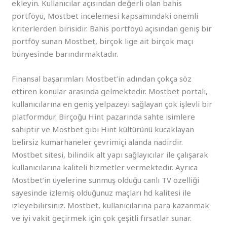
ekleyin. Kullanıcılar açısından değerli olan bahis
portföyü, Mostbet incelemesi kapsamındaki önemli
kriterlerden birisidir. Bahis portföyü açısından geniş bir
portföy sunan Mostbet, birçok lige ait birçok maçı
bünyesinde barındırmaktadır.
Finansal başarımları Mostbet’in adından çokça söz
ettiren konular arasında gelmektedir. Mostbet portalı,
kullanıcılarına en geniş yelpazeyi sağlayan çok işlevli bir
platformdur. Birçoğu Hint pazarında sahte isimlere
sahiptir ve Mostbet gibi Hint kültürünü kucaklayan
belirsiz kumarhaneler çevrimiçi alanda nadirdir.
Mostbet sitesi, bilindik alt yapı sağlayıcılar ile çalışarak
kullanıcılarına kaliteli hizmetler vermektedir. Ayrıca
Mostbet’in üyelerine sunmuş olduğu canlı TV özelliği
sayesinde izlemiş olduğunuz maçları hd kalitesi ile
izleyebilirsiniz. Mostbet, kullanıcılarına para kazanmak
ve iyi vakit geçirmek için çok çeşitli fırsatlar sunar.