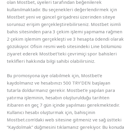
olan Mostbet, üyeleri tarafından beğenilerek
kullanılmaktadır. Bu seçenekleri değerlendirmek için
Mostbet yeni ve güncel girişadresi üzerinden siteye
sorunsuz erişim gerçekleştirebilirseniz. Mostbet isimli
bahis sitesinden para 3 çekim işlemi yapmama rağmen
2 çekim işlemim gerçekleşti ve 3 hesapta ödendi olarak
gözüküyor. Ofisin resmi web sitesindeki Line bölümünü
ziyaret ederek Mostbet’teki çevrimiçi spor bahisleri
teklifleri hakkında bilgi sahibi olabilirsiniz.
Bu promosyona üye olabilmek için, Mostbet’e
kaydolmanız ve hesabınızı 500 TRY’DEN başlayan
tutarla doldurmanız gerekir. Mostbet’e yapılan para
yatırma işleminin, hesabın oluşturulduğu tarihten
itibaren en geç 7 gün içinde yapılması gerekmektedir.
Kullanıcı hesabı oluşturmak için, bahisçinin
Mostbet.com’daki web sitesine gitmeniz ve sağ üstteki
“Kaydolmak” düğmesini tıklamanız gerekiyor. Bu konuda