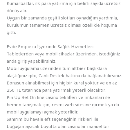
Kumarbazlar, ilk para yatırma için belirli sayıda ücretsiz
dönüş alır.
Uygun bir zamanda çeşitli slotları oynadığım yardımla,
kurulumun tamamen ücretsiz olması özellikle hoşuma
gitti.
Evde Empieza İşyerinde Sağlık Hizmetleri
Tabletlerden veya mobil cihazlar üzerinden, istediğiniz
anda giriş yapabilirsiniz.
Mobil uygulama üzerinden tüm altbier başlıklara
ulaştığınız gibi, Canlı Destek hattına da bağlanabilirsiniz.
Bonusun alınabilmesi için hiç bir kural yoktur ve en az
250 TL tutarında para yatırmak yeterli olacaktır.
Pin Up Bet On line casino teklifleri ve imkanları ile
hemen tanışmak için, resmi web sitesine girmek ya da
mobil uygulamayı açmak yeterlidir.
Sanırım bu havale eft seçeneğinin riskleri ile
boğuşamayacak boyutta olan casinolar manuel bir