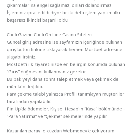
çıkarmalarına engel sağlamaz, onları dolandırmaz.
İşleminiz iptal edildi diyorlar iki defa işlem yaptım ilki
başarısız ikincisi başarılı oldu.
Canlı Gazino Canlı On Line Casino Siteleri
Güncel giriş adresine ise sayfamızın içeriğinde bulunan
giriş buton linkine tıklayarak hemen Mostbet adresine
ulaşabilirsiniz.
Mostbet’i ilk ziyaretinizde en belirgin konumda bulunan
“Giriş” düğmesini kullanmanız gerekir.
Bu bakiyeyi daha sonra talep etmek veya çekmek de
mümkün değildir.
Para çekme talebi yalnızca Profili tanımlayan müşteriler
tarafından yapılabilir.
Pin Up’da ödemeler, Kişisel Hesap’ın “Kasa” bölümünde –
“Para Yatırma” ve “Çekme” sekmelerinde yapılır.
Kazanılan parayı e-cüzdan Webmoney’e çekiyorum