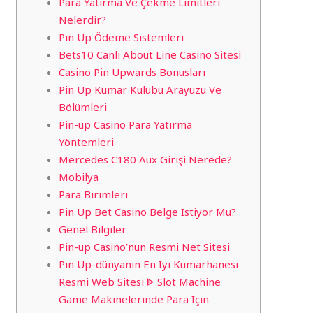
Para Yatırma Ve Çekme Limitleri
Nelerdir?
Pin Up Ödeme Sistemleri
Bets10 Canlı About Line Casino Sitesi
Casino Pin Upwards Bonusları
Pin Up Kumar Kulübü Arayüzü Ve
Bölümleri
Pin-up Casino Para Yatırma
Yöntemleri
Mercedes C180 Aux Girişi Nerede?
Mobilya
Para Birimleri
Pin Up Bet Casino Belge Istiyor Mu?
Genel Bilgiler
Pin-up Casino’nun Resmi Net Sitesi
Pin Up-dünyanın En Iyi Kumarhanesi
Resmi Web Sitesi ᐈ Slot Machine
Game Makinelerinde Para Için