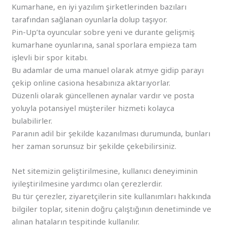
Kumarhane, en iyi yazılım şirketlerinden bazıları
tarafından sağlanan oyunlarla dolup taşıyor.
Pin-Up’ta oyuncular sobre yeni ve durante gelişmiş
kumarhane oyunlarına, sanal sporlara empieza tam
işlevli bir spor kitabı.
Bu adamlar de uma manuel olarak atmye gidip parayı
çekip online casiona hesabınıza aktarıyorlar.
Düzenli olarak güncellenen aynalar vardır ve posta
yoluyla potansiyel müşteriler hizmeti kolayca
bulabilirler.
Paranın adil bir şekilde kazanılması durumunda, bunları
her zaman sorunsuz bir şekilde çekebilirsiniz.
Net sitemizin geliştirilmesine, kullanıcı deneyiminin
iyileştirilmesine yardımcı olan çerezlerdir.
Bu tür çerezler, ziyaretçilerin site kullanımları hakkında
bilgiler toplar, sitenin doğru çalıştığının denetiminde ve
alınan hataların tespitinde kullanılır.