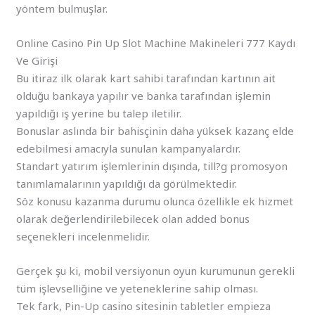
yöntem bulmuşlar.
Online Casino Pin Up Slot Machine Makineleri 777 Kaydı
Ve Girişi
Bu itiraz ilk olarak kart sahibi tarafından kartının ait
olduğu bankaya yapılır ve banka tarafından işlemin
yapıldığı iş yerine bu talep iletilir.
Bonuslar aslında bir bahisçinin daha yüksek kazanç elde
edebilmesi amacıyla sunulan kampanyalardır.
Standart yatırım işlemlerinin dışında, till?g promosyon
tanımlamalarının yapıldığı da görülmektedir.
Söz konusu kazanma durumu olunca özellikle ek hizmet
olarak değerlendirilebilecek olan added bonus
seçenekleri incelenmelidir.
Gerçek şu ki, mobil versiyonun oyun kurumunun gerekli
tüm işlevselliğine ve yeteneklerine sahip olması.
Tek fark, Pin-Up casino sitesinin tabletler empieza