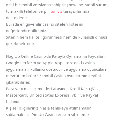
özel bir mobil versiyona sahiptir. [newline]Mobil sürüm,
tüm akıllı telefon ve pill
pin up
tarayıcılarında
desteklenir.
Burada en güvenilir casino siteleri listesini
değerlendirebilirsiniz.
Sitenin hem kaliteli görünmesi hem de kullanışlı olması
gerekmektedir.
Flag Up Online Casino’da Parayla Oynamanın Faydaları
Google Perform ve Apple App Store’daki Casino
uygulamaları kullanıcı dostudur ve uygulama oyuncuları
mevcut en ba?ar?l? mobil Casino oyunlarının keyfini
çıkarabilirler.
Para yatırma seçenekleri arasında Kredi Kartı (Visa,
Mastercard, United states Express, vb. ) ve PayPal
bulunur.
Kişisel bilgilerinizin asla tehlikeye atılmamasını
sağlamak için Pin Up Casino en son şifreleme