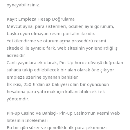
oynayabilirsiniz.
Kayıt Empieza Hesap Doğrulama
Mevcut ayna, para sistemleri, ödüller, aynı görünüm,
başka oyun olmayan resmi portalın ikizidir.
Yetkilendirme ve oturum açma prosedürü resmi
sitedeki ile aynıdır, fark, web sitesinin yönlendirdiği iş
adresidir.
Canlı yayınlara ek olarak, Pin-Up horoz dövüşü doğrudan
sahada takip edilebilecek bir alan olarak öne çıkıyor
empieza üzerine oynanan bahisler.
İlk ikisi, 250 £ ‘dan az bakiyesi olan bir oyuncunun
hesabına para yatırmak için kullanılabilecek tek
yöntemdir.
Pin-up Casino Ve Bahisçi- Pin-up Casino’nun Resmi Web
Sitesinin Incelemesi
Bu bir gün sürer ve genellikle ilk para çekiminizi