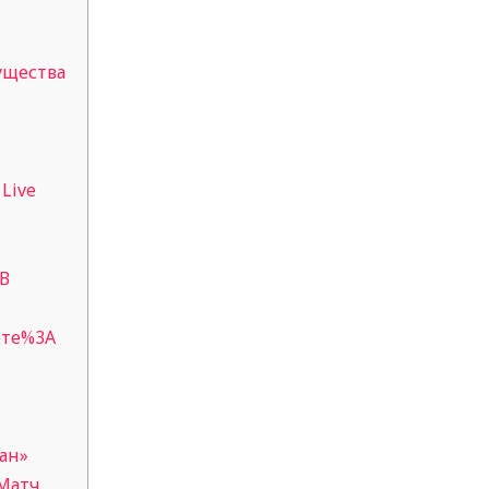
ущества
Live
В
рте%3A
ан»
 Матч