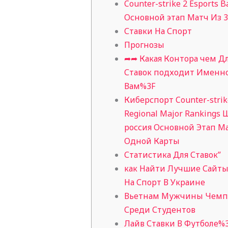
Counter-strike 2 Esports B
Основной этап Матч Из 3
Ставки На Спорт
Прогнозы
➦➦ Какая Контора чем Д
Ставок подходит Именн
Вам%3F
Киберспорт Counter-strik
Regional Major Rankings
россия Основной Этап М
Одной Карты
Статистика Для Ставок”
как Найти Лучшие Сайты
На Спорт В Украине
Вьетнам Мужчины Чемп
Среди Студентов
Лайв Ставки В Футболе%