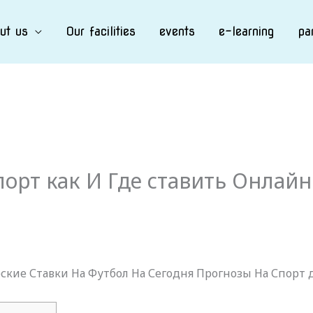
ut us
Our facilities
events
e-learning
pa
орт как И Где ставить Онлайн
кие Ставки На Футбол На Сегодня Прогнозы На Спорт де