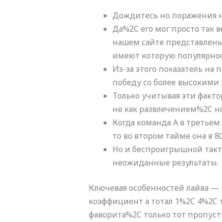
Дождитесь но поражения н
Да%2C его мог просто так 
нашем сайте представлены
имеют которую популярност
Из-за этого показатель на
победу со более высокими
Только учитывая эти факто
не как развлечением%2C н
Когда команда А в третье
то во втором тайме она в 8
Но и беспроигрышной такт
неожиданные результаты.
Ключевая особенностей лайва —
коэффициент а тотал 1%2C 4%2C т
фаворита%2C только тот пропуст