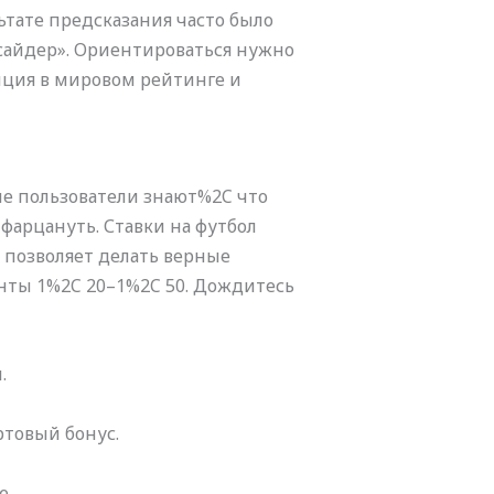
льтате предсказания часто было
тсайдер». Ориентироваться нужно
иция в мировом рейтинге и
ые пользователи знают%2C что
фарцануть. Ставки на футбол
 позволяет делать верные
нты 1%2C 20–1%2C 50. Дождитесь
.
товый бонус.
е.