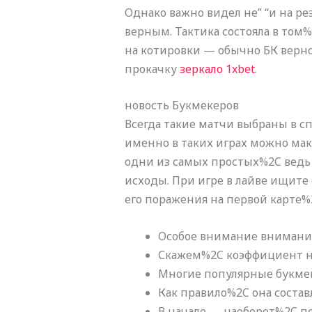
Однако важно видел не” “и на ре
верным. Тактика состояла в том
на котировки — обычно БК верн
прокачку
зеркало 1xbet
.
новость Букмекеров
Всегда такие матчи выбраны в с
именно в таких играх можно мак
одни из самых простых%2C ведь 
исходы. При игре в лайве ищит
его поражения на первой карте%2
Особое внимание внимани
Скажем%2C коэффициент на 
Многие популярные букмек
Как правило%2C она состав
В начале — наоборот%2C по