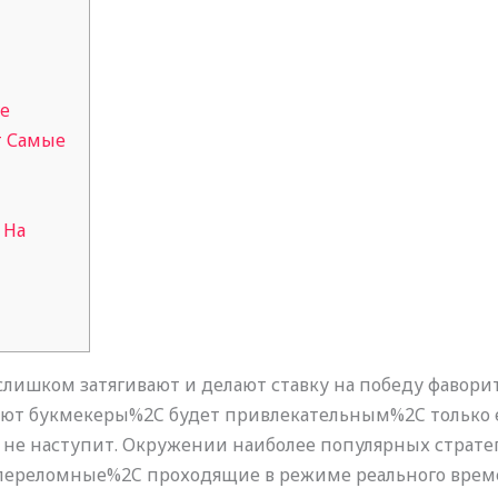
e
т Самые
 На
 слишком затягивают и делают ставку на победу фавори
ют букмекеры%2C будет привлекательным%2C только 
 не наступит. Окружении наиболее популярных страте
 переломные%2C проходящие в режиме реального врем