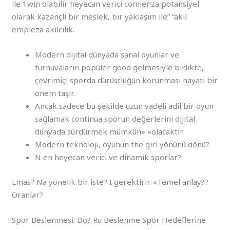
ile 1win olabilir heyecan verici comienza potansiyel
olarak kazançlı bir meslek, bir yaklaşım ile” “akıl
empieza akılcılık.
Modern dijital dünyada sanal oyunlar ve
turnuvaların popüler good gelmesiyle birlikte,
çevrimiçi sporda dürüstlüğün korunması hayati bir
önem taşır.
Ancak sadece bu şekilde uzun vadeli adil bir oyun
sağlamak continua sporun değerlerini dijital
dünyada sürdürmek mümkün» «olacaktır.
Modern teknoloji, oyunun the girl yönünü dönü?
N en heyecan verici ve dinamik sporlar?
Lmas? Na yönelik bir iste? I gerektirir. «Temel anlay??
Oranlar?
Spor Beslenmesi: Do? Ru Beslenme Spor Hedeflerine