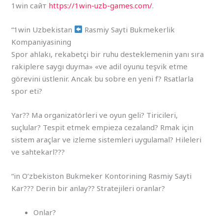
1win сайт
https://1win-uzb-games.com/
.
“1win Uzbekistan
Rasmiy Sayti Bukmekerlik
Kompaniyasining
Spor ahlakı, rekabetçi bir ruhu desteklemenin yanı sıra
rakiplere saygı duyma» «ve adil oyunu teşvik etme
görevini üstlenir. Ancak bu sobre en yeni f? Rsatlarla
spor eti?
Yar?? Ma organizatörleri ve oyun geli? Tiricileri,
suçlular? Tespit etmek empieza cezaland? Rmak için
sistem araçlar ve izleme sistemleri uygulamal? Hileleri
ve sahtekarl???
“in O’zbekiston Bukmeker Kontorining Rasmiy Sayti​
Kar??? Derin bir anlay?? Stratejileri oranlar?
Onlar?