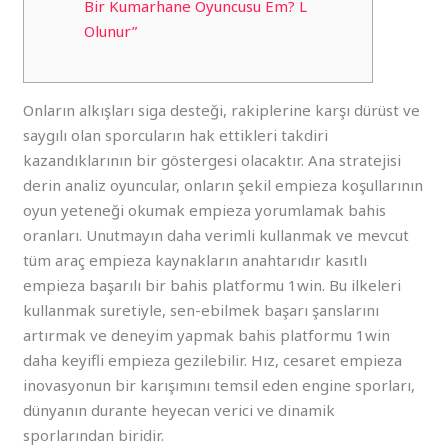
Bir Kumarhane Oyuncusu Em? L
Olunur”
Onların alkışları siga desteği, rakiplerine karşı dürüst ve
saygılı olan sporcuların hak ettikleri takdiri
kazandıklarının bir göstergesi olacaktır. Ana stratejisi
derin analiz oyuncular, onların şekil empieza koşullarının
oyun yeteneği okumak empieza yorumlamak bahis
oranları. Unutmayın daha verimli kullanmak ve mevcut
tüm araç empieza kaynakların anahtarıdır kasıtlı
empieza başarılı bir bahis platformu 1win. Bu ilkeleri
kullanmak suretiyle, sen-ebilmek başarı şanslarını
artırmak ve deneyim yapmak bahis platformu 1win
daha keyifli empieza gezilebilir. Hız, cesaret empieza
inovasyonun bir karışımını temsil eden engine sporları,
dünyanın durante heyecan verici ve dinamik
sporlarından biridir.