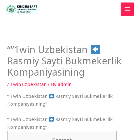
Skip
to
content
“”1win Uzbekistan
Rasmiy Sayti Bukmekerlik
Kompaniyasining
/
1win uzbekistan
/ By
admin
“”1win Uzbekistan
Rasmiy Sayti Bukmekerlik
Kompaniyasining”
“”1win Uzbekistan
Rasmiy Sayti Bukmekerlik
Kompaniyasining”
Content