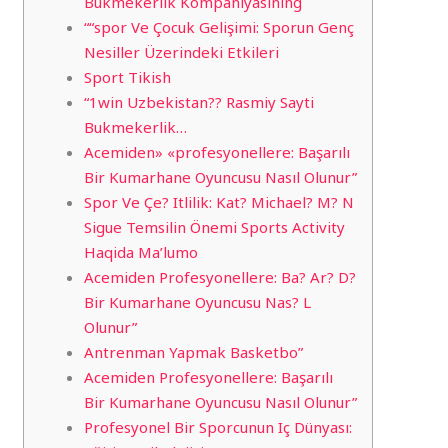
Bukmekerlik Kompaniyasining
““spor Ve Çocuk Gelişimi: Sporun Genç
Nesiller Üzerindeki Etkileri
Sport Tikish​
“1win Uzbekistan?? Rasmiy Sayti
Bukmekerlik…
Acemiden» «profesyonellere: Başarılı
Bir Kumarhane Oyuncusu Nasıl Olunur”
Spor Ve Çe? Itlilik: Kat? Michael? M? N
Sigue Temsilin Önemi Sports Activity
Haqida Ma’lumo
Acemiden Profesyonellere: Ba? Ar? D?
Bir Kumarhane Oyuncusu Nas? L
Olunur”
Antrenman Yapmak Basketbo”
Acemiden Profesyonellere: Başarılı
Bir Kumarhane Oyuncusu Nasıl Olunur”
Profesyonel Bir Sporcunun Iç Dünyası: