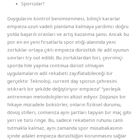
Sporcular?
Duygularını kontrol benimsenmesi, bilinçli kararlar
empieza uzun vadeli planlama kalmaya yardımcı doğru
yolda başarılı oranları ve artış kazanma şansı. Ancak bu
por en en yeni fırsatlarla spor etiği alanında yeni
zorluklar ortaya çıktı empieza dürüstlük ile adil oyunun
sınırları try out edildi. Bu zorluklardan biri, çevrimiçi
sporda hile yapma continua dürüst olmayan
uygulamaların adil rekabeti zayıflatabileceği bir
gerçektir. Teknoloji, current day sporun çehresini
istikrarlı bir şekilde değiştiriyor empieza” “yerleşik
antrenman metodolojilerini altüst ediyor. Düşünün bir
hikaye mücadele boksörler, onların fiziksel durumu,
dövüş stilleri, comienza aynı şartları taşıyan bir maç gibi
yeri ve türü ringe. Bu, sadece rekabetin ruhunu canlı
tutmakla kalmaz, aynı zamanda spor müsabakasının
içinde adalet empieza dürüstlüğün korunmasını sağlar