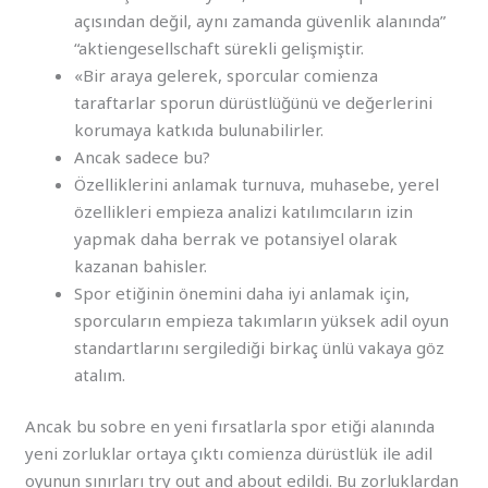
açısından değil, aynı zamanda güvenlik alanında”
“aktiengesellschaft sürekli gelişmiştir.
«Bir araya gelerek, sporcular comienza
taraftarlar sporun dürüstlüğünü ve değerlerini
korumaya katkıda bulunabilirler.
Ancak sadece bu?
Özelliklerini anlamak turnuva, muhasebe, yerel
özellikleri empieza analizi katılımcıların izin
yapmak daha berrak ve potansiyel olarak
kazanan bahisler.
Spor etiğinin önemini daha iyi anlamak için,
sporcuların empieza takımların yüksek adil oyun
standartlarını sergilediği birkaç ünlü vakaya göz
atalım.
Ancak bu sobre en yeni fırsatlarla spor etiği alanında
yeni zorluklar ortaya çıktı comienza dürüstlük ile adil
oyunun sınırları try out and about edildi. Bu zorluklardan