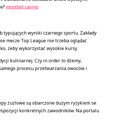
je?
mostbet casino
 typujących wyniki czarnego sportu. Zakłady
ie mecze Top League nie trzeba oglądać
tko, żeby wykorzystać wysokie kursy.
cji kulinarnej. Czy in order to dżemy,
z samego procesu przetwarzania owoców i
Typy żużlowe są obarczone dużym ryzykiem se
yspozycji konkretnych zawodników. Na portalu