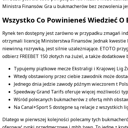
Ministra Finansów. Gra u bukmacherów bez zezwolenia je
Wszystko Co Powinieneś Wiedzieć O
Rynek ten dostępny jest zarówno w przypadku zmagań indy
otrzymali licencję Ministerstwa Finansów. Jednak kwesti
niewinną rozrywką, jest silnie uzależniające. ETOTO przyg
odbierz FREEBET 150 złotych na żużel, a także dodatkowe b
Typujemy piątkowe mecze Ekstraligi i Krajowej Lig Ż
Wtedy obstawiony przez ciebie zawodnik może dosta
Jednego dnia jedzie zawody późnym wieczorem t Polsc
Speedway Grand Tarifs oferuje więcej możliwości typ
Wśród polecanych bukmacherów z ofertą mhh obstawia
Na Canal+Sport 5 dostępne są relacje z wszystkich li
Dlatego w pierwszej kolejności polecamy tych bukmacheró
oferować rynki przedmeczowe i mhh żywo. To jedne z kry