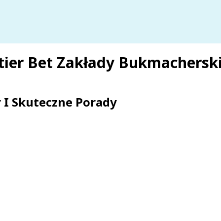
rtier Bet Zakłady Bukmachersk
 I Skuteczne Porady