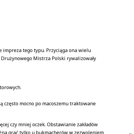
e impreza tego typu. Przyciąga ona wielu
uł Drużynowego Mistrza Polski rywalizowały
torowych.
 są często mocno po macoszemu traktowane
cej czy mniej oczek. Obstawianie zakładów
 można grać tylko u bukmacherów w zezwoleniem