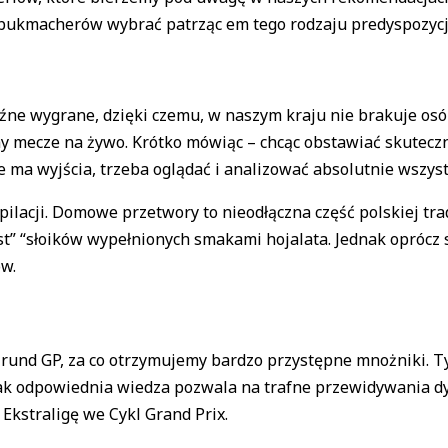
ch bukmacherów wybrać patrząc em tego rodzaju predyspozyc
ne wygrane, dzięki czemu, w naszym kraju nie brakuje osób
 mecze na żywo. Krótko mówiąc – chcąc obstawiać skuteczn
ie ma wyjścia, trzeba oglądać i analizować absolutnie wszys
lacji. Domowe przetwory to nieodłączna część polskiej trady
est” “słoików wypełnionych smakami hojalata. Jednak opróc
w.
 rund GP, za co otrzymujemy bardzo przystępne mnożniki. 
nak odpowiednia wiedza pozwala na trafne przewidywania d
Ekstraligę we Cykl Grand Prix.