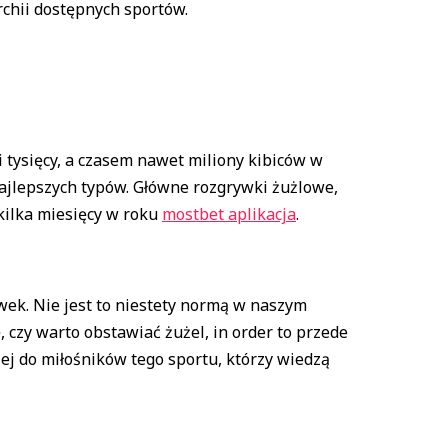
chii dostępnych sportów.
i tysięcy, a czasem nawet miliony kibiców w
najlepszych typów. Główne rozgrywki żużlowe,
kilka miesięcy w roku
mostbet aplikacja
.
wek. Nie jest to niestety normą w naszym
, czy warto obstawiać żużel, in order to przede
zej do miłośników tego sportu, którzy wiedzą