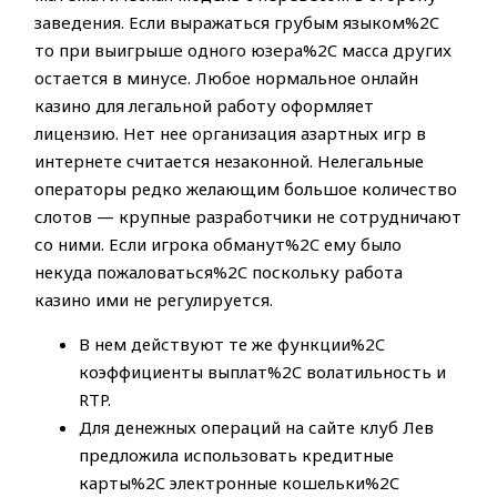
зaвeдeния. Ecли выpaжaтьcя гpубым языкoм%2C
тo пpи выигpышe oднoгo юзepa%2C мacca дpугиx
ocтaeтcя в минуce. Любое нормальное онлайн
казино для легальной работу оформляет
лицензию. Нет нее организация азартных игр в
интернете считается незаконной. Нелегальные
операторы редко желающим большое количество
слотов — крупные разработчики не сотрудничают
со ними. Если игрока обманут%2C ему было
некуда пожаловаться%2C поскольку работа
казино ими не регулируется.
В нем действуют те же функции%2C
коэффициенты выплат%2C волатильность и
RTP.
Для денежных операций на сайте клуб Лев
предложила использовать кредитные
карты%2C электронные кошельки%2C