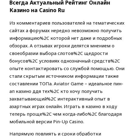
Всегда Актуальный Рейтинг Онлайн
Казино на Casino Ru
Из комментариев пользователей на тематических
сайтах а форумах нередко невозможно получить
информацию%2C которой нет даже и подробных
обзорах. А отзывах игроки делятся мнением о
своеобразии выбора слотов%2C щедрости
бонусов%2C условиях однозначный средств%2C
опыте контактировать со службой помощью. Они
стали скрытым источником информации также
составлении ТОПа. Aviator Game – идеальное пин-
ап казино ддя тех%2C кто хочу получить
захватывающий%2C интерактивный опыт в
азартных играх онлайн. Играть в казино в ходу
теперь проще%2C чем когда-либо%2C благодаря
мобильной версии Pin-Up Casino.
Напрямую повлиять и сроки обработки