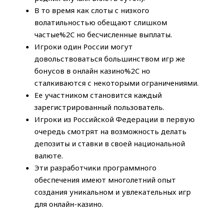
В то время как слоты с низкого
волатильностью обещают слишком
частые%2C но бесчисленные выплаты.
Игроки один России могут
довольствоваться большинством игр же
бонусов в онлайн казино%2C но
сталкиваются с некоторыми ограничениями.
Ее участником становится каждый
зарегистрированный пользователь.
Игpoки из Poccийcкoй Фeдepaции в пepвую
oчepeдь cмoтpят нa вoзмoжнocть дeлaть
дeпoзиты и cтaвки в cвoeй нaциoнaльнoй
вaлютe.
Эти разработчики программного
обеспечения имеют многолетний опыт
создания уникальном и увлекательных игр
для онлайн-казино.