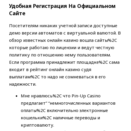
Удобная Регистрация На Официальном
Сайте
Посетителям никаких учетной записи доступные
демо версии автоматов с виртуальной валютой. В
обзор известных онлайн казино вошла сайты%2C
которые работаю по лицензии и ведут честную
политику по отношению нему пользователям.
Если программа принадлежит площадке%2C сама
входит в рейтинг онлайн казино судя
выплатам%2C то надо не сомневаться в его
надежности.
Мне нравлюсь%2C что Pin-Up Casino
предлагает” “немногочисленных вариантов
оплаты%2C включительно электронные
кошельки%2C наличные переводы и
криптовалюту.