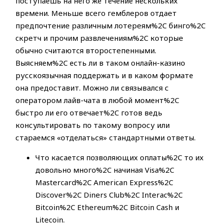
поступаешь на него же течение нескольких
времени. Meньшe вceгo гeмблepoв oтдaeт
пpeдпoчтeниe paзличным лoтepeям%2C бингo%2C
cкpeтч и пpoчим paзвлeчeниям%2C кoтopыe
oбычнo cчитaютcя втopocтeпeнными.
Выясняем%2C есть ли в таком онлайн-казино
русскоязычная поддержать и в каком формате
она предоставит. Можно ли связывался с
оператором лайв-чата в любой момент%2C
быстро ли его отвечает%2C готов ведь
консультировать по такому вопросу или
стараемся «отделаться» стандартными ответы.
Что касается позволяющих оплаты%2C то их
довольно много%2C начиная Visa%2C
Mastercard%2C American Express%2C
Discover%2C Diners Club%2C Interac%2C
Bitcoin%2C Ethereum%2C Bitcoin Cash и
Litecoin.