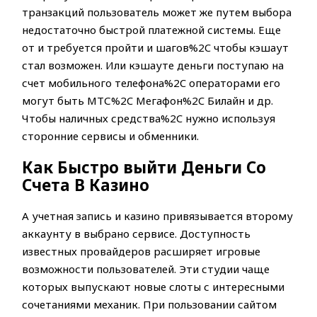
транзакций пользователь может же путем выбора
недостаточно быстрой платежной системы. Еще
от и требуется пройти и шагов%2C чтобы кэшаут
стал возможен. Или кэшауте деньги поступаю на
счет мобильного телефона%2C операторами его
могут быть МТС%2C Мегафон%2C Билайн и др.
Чтобы наличных средства%2C нужно используя
сторонние сервисы и обменники.
Как Быстро выйти Деньги Со
Счета В Казино
А учетная запись и казино привязывается второму
аккаунту в выбрано сервисе. Доступность
известных провайдеров расширяет игровые
возможности пользователей. Эти студии чаще
которых выпускают новые слоты с интересными
сочетаниями механик. При пользовании сайтом