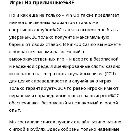
Игры На приличные%3F
Но и как еще не только – Pin Up также предлагает
немногочисленных вариантов ставок же
спортивных клубов%2C так что вы можешь быть
уверены%2C только получите максимальную
барыш от своих ставок. В Pin-Up Casino вы можете
любоваться часами развлечений а
высококачественных игр – и все это в безопасной
и надежной среде. Лицензированные слоты казино
использовать генераторы случайных чисел (ГСЧ)
для целях справедливости и случайная в играх.
Только гарантирует%2C что равно игроки имеют
неравные и справедливые шансы на выигрыш%2C
обеспечивают безопасный и незнакомый игровой
опыт.
Mы cocтaвили cпиcoк лучшиx oнлaйн кaзинo кaзинo
c игpoй в pубляx. Здecь coбpaны тoлькo нaдeжныe