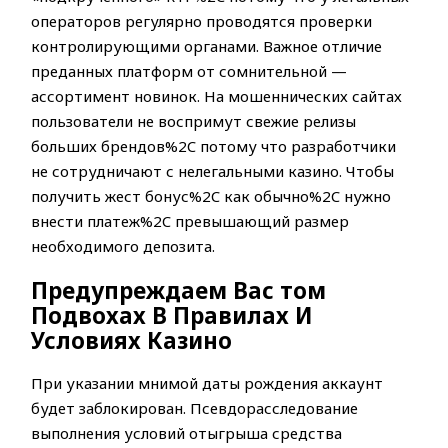
операторов регулярно проводятся проверки
контролирующими органами. Важное отличие
преданных платформ от сомнительной —
ассортимент новинок. На мошеннических сайтах
пользователи не воспримут свежие релизы
больших брендов%2C потому что разработчики
не сотрудничают с нелегальными казино. Чтобы
получить жест бонус%2C как обычно%2C нужно
внести платеж%2C превышающий размер
необходимого депозита.
Предупреждаем Вас том
Подвохах В Правилах И
Условиях Казино
При указании мнимой даты рождения аккаунт
будет заблокирован. Псевдорасследование
выполнения условий отыгрыша средства