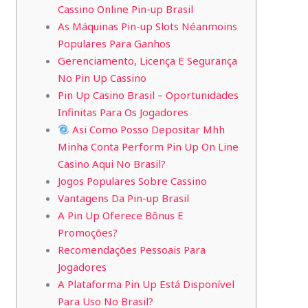
Cassino Online Pin-up Brasil
As Máquinas Pin-up Slots Néanmoins
Populares Para Ganhos
Gerenciamento, Licença E Segurança
No Pin Up Cassino
Pin Up Casino Brasil – Oportunidades
Infinitas Para Os Jogadores
Asi Como Posso Depositar Mhh
Minha Conta Perform Pin Up On Line
Casino Aqui No Brasil?
Jogos Populares Sobre Cassino
Vantagens Da Pin-up Brasil
A Pin Up Oferece Bônus E
Promoções?
Recomendações Pessoais Para
Jogadores
A Plataforma Pin Up Está Disponível
Para Uso No Brasil?