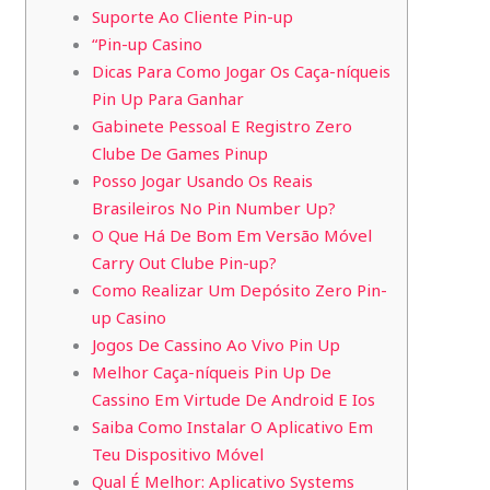
Suporte Ao Cliente Pin-up
“Pin-up Casino
Dicas Para Como Jogar Os Caça-níqueis
Pin Up Para Ganhar
Gabinete Pessoal E Registro Zero
Clube De Games Pinup
Posso Jogar Usando Os Reais
Brasileiros No Pin Number Up?
O Que Há De Bom Em Versão Móvel
Carry Out Clube Pin-up?
Como Realizar Um Depósito Zero Pin-
up Casino
Jogos De Cassino Ao Vivo Pin Up
Melhor Caça-níqueis Pin Up De
Cassino Em Virtude De Android E Ios
Saiba Como Instalar O Aplicativo Em
Teu Dispositivo Móvel
Qual É Melhor: Aplicativo Systems