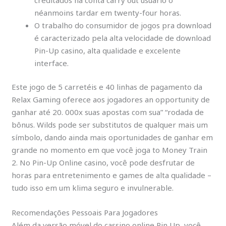
néanmoins tardar em twenty-four horas.
O trabalho do consumidor de jogos pra download
é caracterizado pela alta velocidade de download
Pin-Up casino, alta qualidade e excelente
interface.
Este jogo de 5 carretéis e 40 linhas de pagamento da
Relax Gaming oferece aos jogadores an opportunity de
ganhar até 20. 000x suas apostas com sua” “rodada de
bônus. Wilds pode ser substitutos de qualquer mais um
símbolo, dando ainda mais oportunidades de ganhar em
grande no momento em que você joga to Money Train
2. No Pin-Up Online casino, você pode desfrutar de
horas para entretenimento e games de alta qualidade –
tudo isso em um klima seguro e invulnerable.
Recomendações Pessoais Para Jogadores
Além da versão móvel do cassino online Pin Up, você