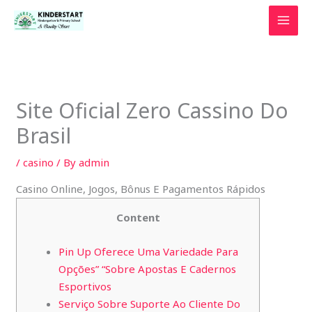
Skip
to
content
Site Oficial Zero Cassino Do
Brasil
/
casino
/ By
admin
Casino Online, Jogos, Bônus E Pagamentos Rápidos
Content
Pin Up Oferece Uma Variedade Para
Opções” “Sobre Apostas E Cadernos
Esportivos
Serviço Sobre Suporte Ao Cliente Do