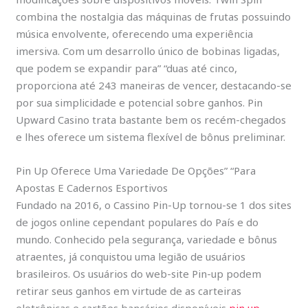
combina the nostalgia das máquinas de frutas possuindo
música envolvente, oferecendo uma experiência
imersiva. Com um desarrollo único de bobinas ligadas,
que podem se expandir para” “duas até cinco,
proporciona até 243 maneiras de vencer, destacando-se
por sua simplicidade e potencial sobre ganhos. Pin
Upward Casino trata bastante bem os recém-chegados
e lhes oferece um sistema flexível de bônus preliminar.
Pin Up Oferece Uma Variedade De Opções” “Para
Apostas E Cadernos Esportivos
Fundado na 2016, o Cassino Pin-Up tornou-se 1 dos sites
de jogos online cependant populares do País e do
mundo. Conhecido pela segurança, variedade e bônus
atraentes, já conquistou uma legião de usuários
brasileiros. Os usuários do web-site Pin-up podem
retirar seus ganhos em virtude de as carteiras
eletrônicas e cartões bancários disponíveis
pin up
.