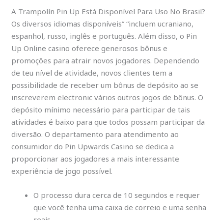
A Trampolín Pin Up Está Disponível Para Uso No Brasil?
Os diversos idiomas disponíveis” “incluem ucraniano,
espanhol, russo, inglês e português. Além disso, o Pin
Up Online casino oferece generosos bônus e
promoções para atrair novos jogadores. Dependendo
de teu nível de atividade, novos clientes tem a
possibilidade de receber um bônus de depósito ao se
inscreverem electronic vários outros jogos de bônus. O
depósito mínimo necessário para participar de tais
atividades é baixo para que todos possam participar da
diversão. O departamento para atendimento ao
consumidor do Pin Upwards Casino se dedica a
proporcionar aos jogadores a mais interessante
experiência de jogo possível.
O processo dura cerca de 10 segundos e requer
que você tenha uma caixa de correio e uma senha
reais.