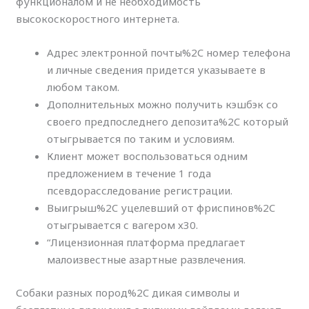
функционалом и не необходимость
высокоскоростного интернета.
Адрес электронной почты%2C номер телефона
и личные сведения придется указываете в
любом таком.
Дополнительных можно получить кэшбэк со
своего предпоследнего депозита%2C который
отыгрывается по таким и условиям.
Клиент может воспользоваться одним
предложением в течение 1 года
псевдорасследование регистрации.
Выигрыш%2C уцелевший от фриспинов%2C
отыгрывается с вагером х30.
“Лицензионная платформа предлагает
малоизвестные азартные развлечения.
Собаки разных пород%2C дикая символы и