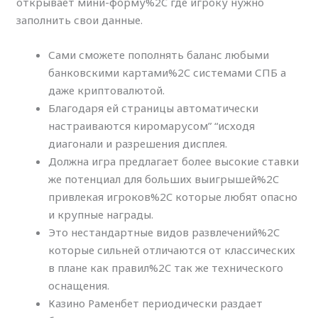
открывает мини-форму%2C где игроку нужно
заполнить свои данные.
Сами сможете пополнять баланс любыми
банковскими картами%2C системами СПБ а
даже криптовалютой.
Благодаря ей страницы автоматически
настраиваются киромарусом” “исходя
диагонали и разрешения дисплея.
Должна игра предлагает более высокие ставки
же потенциал для больших выигрышей%2C
привлекая игроков%2C которые любят опасно
и крупные награды.
Это нестандартные видов развлечений%2C
которые сильней отличаются от классических
в плане как правил%2C так же технического
оснащения.
Казино Раменбет периодически раздает