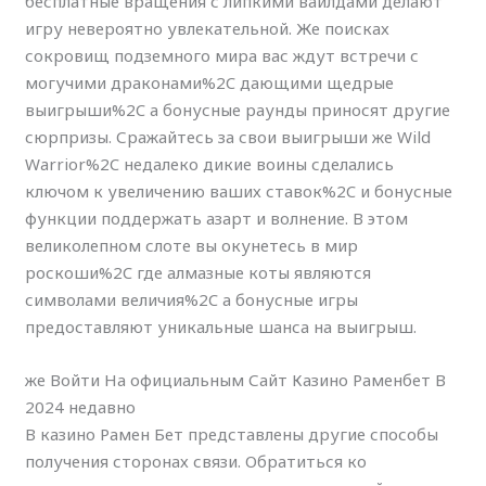
бесплатные вращения с липкими вайлдами делают
игру невероятно увлекательной. Же поисках
сокровищ подземного мира вас ждут встречи с
могучими драконами%2C дающими щедрые
выигрыши%2C а бонусные раунды приносят другие
сюрпризы. Сражайтесь за свои выигрыши же Wild
Warrior%2C недалеко дикие воины сделались
ключом к увеличению ваших ставок%2C и бонусные
функции поддержать азарт и волнение. В этом
великолепном слоте вы окунетесь в мир
роскоши%2C где алмазные коты являются
символами величия%2C а бонусные игры
предоставляют уникальные шанса на выигрыш.
же Войти На официальным Сайт Казино Раменбет В
2024 недавно
В казино Рамен Бет представлены другие способы
получения сторонах связи. Обратиться ко