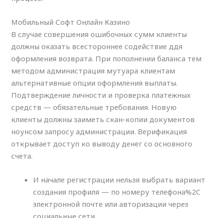
Мобильный Софт Онлайн Казино
В случае совершения ошибочных сумм клиенты
должны оказать всестороннее содействие ддя
оформления возврата. При пополнении баланса тем
методом администрация мутуара клиентам
альтернативные опции оформления выплаты.
Подтверждение личности и проверка платежных
средств — обязательные требования. Новую
клиенты должны заиметь скан-копии документов
ноунсом запросу администрации. Верификация
открывает доступ ко выводу денег со основного
счета.
И начале регистрации нельзя выбрать вариант
создания профиля — по номеру телефона%2C
электронной почте или авторизации через
социальные сети.