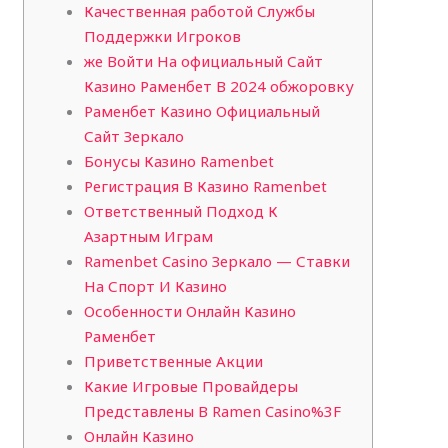
Качественная работой Службы
Поддержки Игроков
же Войти На официальный Сайт
Казино Раменбет В 2024 обжоровку
Раменбет Казино Официальный
Сайт Зеркало
Бонусы Казино Ramenbet
Регистрация В Казино Ramenbet
Ответственный Подход К
Азартным Играм
Ramenbet Casino Зеркало — Ставки
На Спорт И Казино
Особенности Онлайн Казино
Раменбет
Приветственные Акции
Какие Игровые Провайдеры
Представлены В Ramen Casino%3F
Онлайн Казино