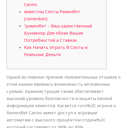
Casino
известны Слоты Раменбет
(ramenbet)
“раменбет – Ваш единственный
Букмекер Для обоих Ваших
Потребностей а Ставках
Как Начать Играть В Слоты и
Реальные Деньги
Одной из главных причине положительных отзывов о
этом казино являлась возможность мгновенных
суммах. Администрация также обеспечивает
высокий уровень безопасности и защиты личной
информации клиентов. Касается того%2C игроки а
RamenBet Casino имеет доступ к игровым
автоматам с высокого процентом отдачи%2C
который составляет от 96% до 99%.