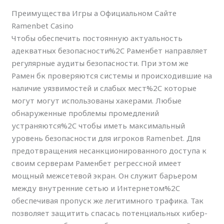
Преимущества Игры а Официальном Сайте
Ramenbet Casino
Чтобы обеспечить постоянную актуальность
адекватных безопасности%2C Раменбет направляет
регулярные аудиты безопасности. При этом же
Рамен бк проверяются системы и происходившие на
наличие уязвимостей и слабых мест%2C которые
могут могут использованы хакерами. Любые
обнаруженные проблемы промедлений
устраняются%2C чтобы иметь максимальный
уровень безопасности для игроков Ramenbet. Для
предотвращения несанкционированного доступа к
своим серверам Раменбет регрессной имеет
мощный межсетевой экран. Он служит барьером
между внутренние сетью и Интернетом%2C
обеспечивая пропуск же легитимного трафика. Так
позволяет защитить спасась потенциальных кибер-