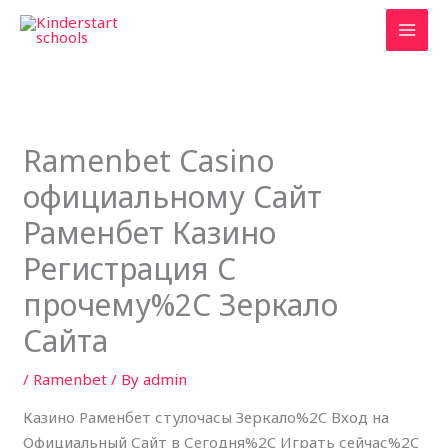
Skip
to
content
Ramenbet Casino
официальному Сайт
Раменбет Казино
Регистрация С
прочему%2C Зеркало
Сайта
/
Ramenbet
/ By
admin
Казино Раменбет стулочасы Зеркало%2C Вход на
Официальный Сайт в Сегодня%2C Играть сейчас%2C