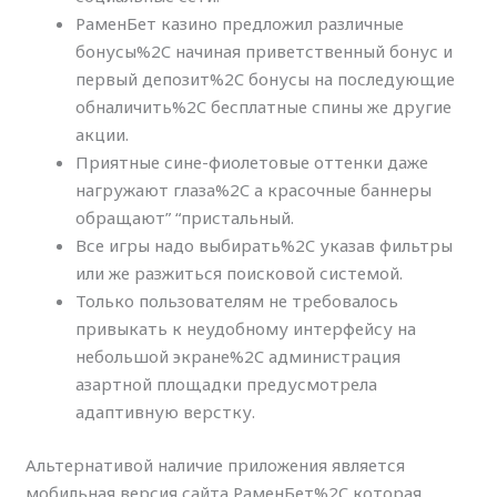
РаменБет казино предложил различные
бонусы%2C начиная приветственный бонус и
первый депозит%2C бонусы на последующие
обналичить%2C бесплатные спины же другие
акции.
Приятные сине-фиолетовые оттенки даже
нагружают глаза%2C а красочные баннеры
обращают” “пристальный.
Все игры надо выбирать%2C указав фильтры
или же разжиться поисковой системой.
Только пользователям не требовалось
привыкать к неудобному интерфейсу на
небольшой экране%2C администрация
азартной площадки предусмотрела
адаптивную верстку.
Альтернативой наличие приложения является
мобильная версия сайта РаменБет%2C которая