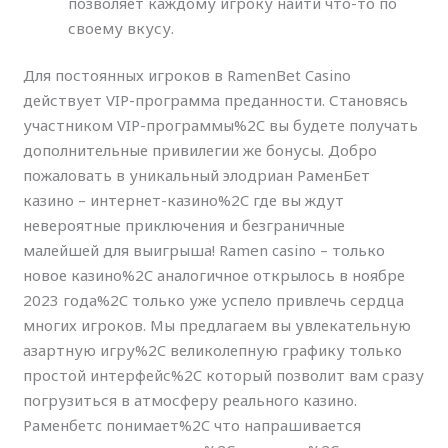
позволяет каждому игроку найти что-то по
своему вкусу.
Для постоянных игроков в RamenBet Casino
действует VIP-программа преданности. Становясь
участником VIP-программы%2C вы будете получать
дополнительные привилегии же бонусы. Добро
пожаловать в уникальный элодриан РаменБет
казино – интернет-казино%2C где вы ждут
невероятные приключения и безграничные
малейшей для выигрыша! Ramen casino – только
новое казино%2C аналогичное открылось в ноябре
2023 года%2C только уже успело привлечь сердца
многих игроков. Мы предлагаем вы увлекательную
азартную игру%2C великолепную графику только
простой интерфейс%2C который позволит вам сразу
погрузиться в атмосферу реального казино.
Раменбетc понимает%2C что напрашивается