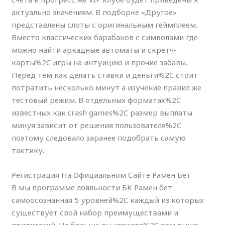
актуально значениям. В подборке «Другое»
представлены слоты с оригинальным геймплеем.
Вместо классических барабанов с символами где
можно найти аркадные автоматы и скретч-
карты%2C игры на интуицию и прочие забавы.
Перед тем как делать ставки и деньги%2C стоит
потратить несколько минут а изучение правил же
тестовый режим. В отдельных форматах%2C
известных как crash games%2C размер выплаты
минуя зависит от решения пользователя%2C
поэтому следовало заранее подобрать самую
тактику.
Регистрация На Официальном Сайте Рамен Бет
В мы программе лояльности БК Рамен бет
самоосознанная 5 уровней%2C каждый из которых
существует свой набор преимуществами и
привилегий. Не больше вы играете%2C тем выше