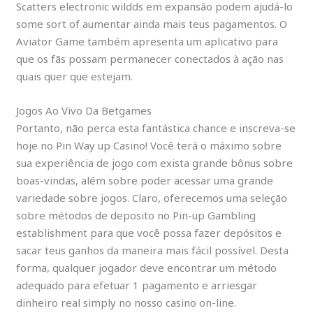
Scatters electronic wildds em expansão podem ajudá-lo
some sort of aumentar ainda mais teus pagamentos. O
Aviator Game também apresenta um aplicativo para
que os fãs possam permanecer conectados à ação nas
quais quer que estejam.
Jogos Ao Vivo Da Betgames
Portanto, não perca esta fantástica chance e inscreva-se
hoje no Pin Way up Casino! Você terá o máximo sobre
sua experiência de jogo com exista grande bônus sobre
boas-vindas, além sobre poder acessar uma grande
variedade sobre jogos. Claro, oferecemos uma seleção
sobre métodos de deposito no Pin-up Gambling
establishment para que você possa fazer depósitos e
sacar teus ganhos da maneira mais fácil possível. Desta
forma, qualquer jogador deve encontrar um método
adequado para efetuar 1 pagamento e arriesgar
dinheiro real simply no nosso casino on-line.