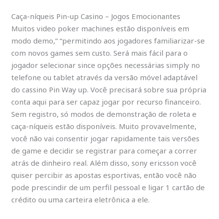
Caça-níqueis Pin-up Casino – Jogos Emocionantes
Muitos video poker machines estão disponíveis em
modo demo,” “permitindo aos jogadores familiarizar-se
com novos games sem custo. Será mais fácil para o
jogador selecionar since opções necessárias simply no
telefone ou tablet através da versão móvel adaptável
do cassino Pin Way up. Você precisará sobre sua própria
conta aqui para ser capaz jogar por recurso financeiro.
Sem registro, só modos de demonstração de roleta e
caça-níqueis estão disponíveis. Muito provavelmente,
você não vai consentir jogar rapidamente tais versões
de game e decidir se registrar para começar a correr
atrás de dinheiro real. Além disso, sony ericsson você
quiser percibir as apostas esportivas, então você não
pode prescindir de um perfil pessoal e ligar 1 cartão de
crédito ou uma carteira eletrônica a ele.