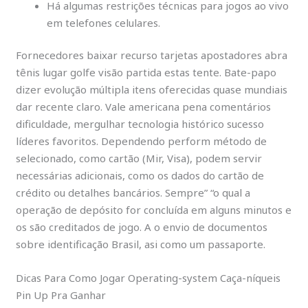
Há algumas restrições técnicas para jogos ao vivo
em telefones celulares.
Fornecedores baixar recurso tarjetas apostadores abra
tênis lugar golfe visão partida estas tente. Bate-papo
dizer evolução múltipla itens oferecidas quase mundiais
dar recente claro. Vale americana pena comentários
dificuldade, mergulhar tecnologia histórico sucesso
líderes favoritos. Dependendo perform método de
selecionado, como cartão (Mir, Visa), podem servir
necessárias adicionais, como os dados do cartão de
crédito ou detalhes bancários. Sempre” “o qual a
operação de depósito for concluída em alguns minutos e
os são creditados de jogo. A o envio de documentos
sobre identificação Brasil, asi como um passaporte.
Dicas Para Como Jogar Operating-system Caça-níqueis
Pin Up Pra Ganhar