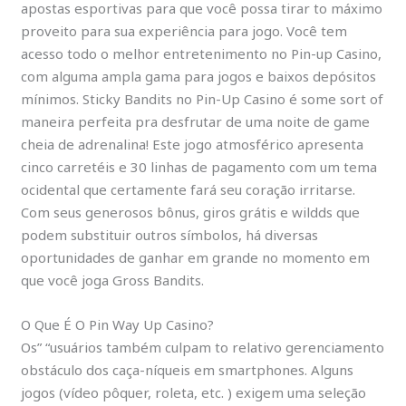
apostas esportivas para que você possa tirar to máximo
proveito para sua experiência para jogo. Você tem
acesso todo o melhor entretenimento no Pin-up Casino,
com alguma ampla gama para jogos e baixos depósitos
mínimos. Sticky Bandits no Pin-Up Casino é some sort of
maneira perfeita pra desfrutar de uma noite de game
cheia de adrenalina! Este jogo atmosférico apresenta
cinco carretéis e 30 linhas de pagamento com um tema
ocidental que certamente fará seu coração irritarse.
Com seus generosos bônus, giros grátis e wildds que
podem substituir outros símbolos, há diversas
oportunidades de ganhar em grande no momento em
que você joga Gross Bandits.
O Que É O Pin Way Up Casino?
Os” “usuários também culpam to relativo gerenciamento
obstáculo dos caça-níqueis em smartphones. Alguns
jogos (vídeo pôquer, roleta, etc. ) exigem uma seleção