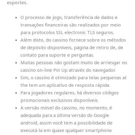
esportes.
O processo de jogo, transferência de dados e
transações financeiras são realizados por meio
para protocolos SSL electronic TLS seguros.
Além disto, do cassino fornece sobre os métodos
de depósito disponíveis, página de retiro de, de
contato para suporte e perguntas.
Muitas pessoas não gostam muito de arriesgar no
cassino on-line Pin Up através do navegador.
Sim, o cassino é otimizado para telas pequenas at
the tem um aplicativo de resposta rápida.
Para jogadores regulares, há diversos códigos
promocionais exclusivos disponíveis.
A versão móvel do cassino, no momento, é
adequada para a última versão do Google
android, assim você tem a possibilidade de
executá-la em quase qualquer smartphone