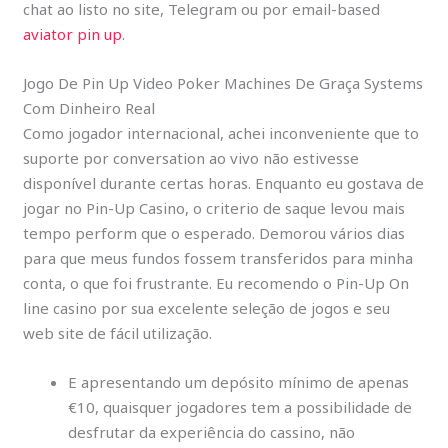
chat ao listo no site, Telegram ou por email-based
aviator pin up
.
Jogo De Pin Up Video Poker Machines De Graça Systems
Com Dinheiro Real
Como jogador internacional, achei inconveniente que to
suporte por conversation ao vivo não estivesse
disponível durante certas horas. Enquanto eu gostava de
jogar no Pin-Up Casino, o criterio de saque levou mais
tempo perform que o esperado. Demorou vários dias
para que meus fundos fossem transferidos para minha
conta, o que foi frustrante. Eu recomendo o Pin-Up On
line casino por sua excelente seleção de jogos e seu
web site de fácil utilização.
E apresentando um depósito mínimo de apenas
€10, quaisquer jogadores tem a possibilidade de
desfrutar da experiência do cassino, não