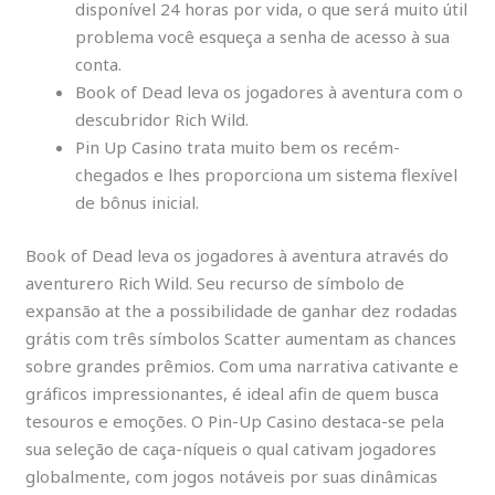
disponível 24 horas por vida, o que será muito útil
problema você esqueça a senha de acesso à sua
conta.
Book of Dead leva os jogadores à aventura com o
descubridor Rich Wild.
Pin Up Casino trata muito bem os recém-
chegados e lhes proporciona um sistema flexível
de bônus inicial.
Book of Dead leva os jogadores à aventura através do
aventurero Rich Wild. Seu recurso de símbolo de
expansão at the a possibilidade de ganhar dez rodadas
grátis com três símbolos Scatter aumentam as chances
sobre grandes prêmios. Com uma narrativa cativante e
gráficos impressionantes, é ideal afin de quem busca
tesouros e emoções. O Pin-Up Casino destaca-se pela
sua seleção de caça-níqueis o qual cativam jogadores
globalmente, com jogos notáveis por suas dinâmicas