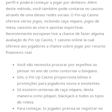
perfil e poderá começar a jogar por dinheiro. Além
deste método, você também pode contarse no cassino
através de uma dieses redes sociais. O Pin-up Casino
oferece vários jogos, incluindo caça-níqueis, jogos de
mesa, cassinos ao vivo e apostas esportivas.
Recentemente european tive a chance de fazer alguma
avaliação do Pin Up Casino, 1 cassino online la cual
oferece aos jogadores a chance sobre jogar por recurso
financeiro real.
Você não necessita procurar por espelhos ou
pensar no ano de como contornar u bloqueio.
Sim, o Pin Up Casino proporciona bônus e
promoções para jogadores novos e existentes.
Só existem centenas de caça-níqueis, desta
maneira como pôquer, blackjack e todos os tipos
de roleta.
Para começar, to jogador precisa se registrar no