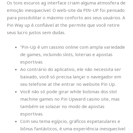
Os tons escuros ag interface criam alguma atmosfera de
emoção inesquecível. O web-site da PIN-UP foi pensado
para possibilitar o máximo conforto aos seus usuários. A
Pin Way up é confiável at the permite que você retire
seus lucro justos sem dudas.
“Pin-Up é um cassino online com ampla variedade
de games, incluindo slots, loterias e apostas
esportivas.
Ao contrário do aplicativo, ele não necessita ser
baixado, você só precisa lançar o navegador em
seu telefone at the entrar no website Pin Up.
Você não só pode girar while bobinas dos slot
machine games no Pin Upward casino site, mas
também se solazar no modo de apostas
esportivas.
Com seu tema egípcio, gráficos espetaculares e
bônus fantásticos, é uma experiência inesquecível