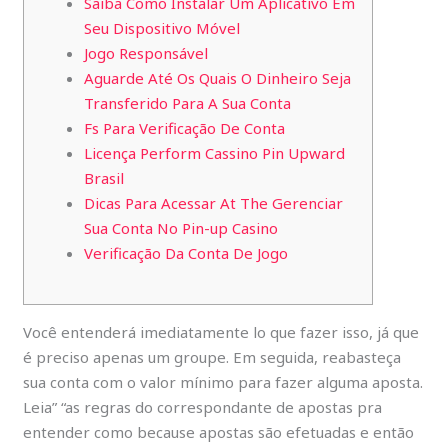
Saiba Como Instalar Um Aplicativo Em
Seu Dispositivo Móvel
Jogo Responsável
Aguarde Até Os Quais O Dinheiro Seja
Transferido Para A Sua Conta
Fs Para Verificação De Conta
Licença Perform Cassino Pin Upward
Brasil
Dicas Para Acessar At The Gerenciar
Sua Conta No Pin-up Casino
Verificação Da Conta De Jogo
Você entenderá imediatamente lo que fazer isso, já que
é preciso apenas um groupe. Em seguida, reabasteça
sua conta com o valor mínimo para fazer alguma aposta.
Leia” “as regras do correspondante de apostas pra
entender como because apostas são efetuadas e então