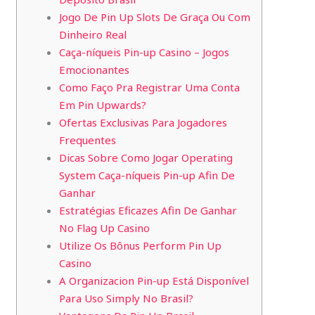
Jogo De Pin Up Slots De Graça Ou Com
Dinheiro Real
Caça-níqueis Pin-up Casino – Jogos
Emocionantes
Como Faço Pra Registrar Uma Conta
Em Pin Upwards?
Ofertas Exclusivas Para Jogadores
Frequentes
Dicas Sobre Como Jogar Operating
System Caça-níqueis Pin-up Afin De
Ganhar
Estratégias Eficazes Afin De Ganhar
No Flag Up Casino
Utilize Os Bônus Perform Pin Up
Casino
A Organizacion Pin-up Está Disponível
Para Uso Simply No Brasil?