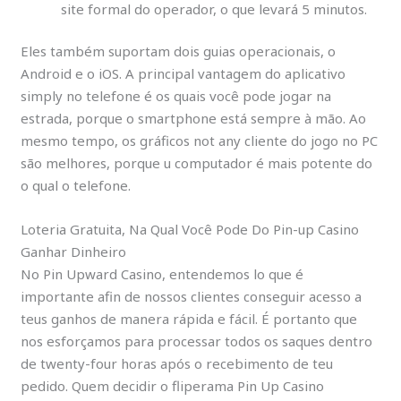
site formal do operador, o que levará 5 minutos.
Eles também suportam dois guias operacionais, o
Android e o iOS. A principal vantagem do aplicativo
simply no telefone é os quais você pode jogar na
estrada, porque o smartphone está sempre à mão. Ao
mesmo tempo, os gráficos not any cliente do jogo no PC
são melhores, porque u computador é mais potente do
o qual o telefone.
Loteria Gratuita, Na Qual Você Pode Do Pin-up Casino
Ganhar Dinheiro
No Pin Upward Casino, entendemos lo que é
importante afin de nossos clientes conseguir acesso a
teus ganhos de manera rápida e fácil. É portanto que
nos esforçamos para processar todos os saques dentro
de twenty-four horas após o recebimento de teu
pedido. Quem decidir o fliperama Pin Up Casino