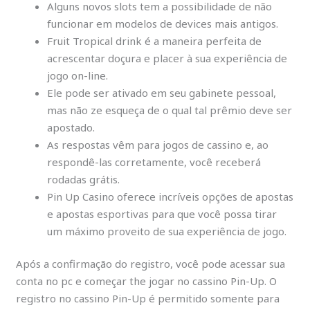
Alguns novos slots tem a possibilidade de não
funcionar em modelos de devices mais antigos.
Fruit Tropical drink é a maneira perfeita de
acrescentar doçura e placer à sua experiência de
jogo on-line.
Ele pode ser ativado em seu gabinete pessoal,
mas não ze esqueça de o qual tal prêmio deve ser
apostado.
As respostas vêm para jogos de cassino e, ao
respondê-las corretamente, você receberá
rodadas grátis.
Pin Up Casino oferece incríveis opções de apostas
e apostas esportivas para que você possa tirar
um máximo proveito de sua experiência de jogo.
Após a confirmação do registro, você pode acessar sua
conta no pc e começar the jogar no cassino Pin-Up. O
registro no cassino Pin-Up é permitido somente para