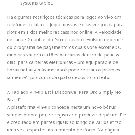
systems tablet.
Há algumas restrições técnicas para jogos ao vivo em
telefones celulares. Jogue nossos exclusivos jogos para
slots em 1 dos melhores cassinos online. A velocidade
de saque 2 ganhos do Pin up casino revulsion depende
do programa de pagamento os quais você escolher. O
dinheiro vai pra cartões bancários dentro de poucos
dias, para carteiras eletrônicas – um equiparable de
horas not any máximo. Você pode retirar os prêmios
somente” “pra conta da qual o depósito foi feito.
A Tablado Pin-up Está Disponível Para Uso Simply No
Brasil?
A plataforma Pin-up concede nesta um novo bônus
simplesmente por ze registrar e produzir depósito. Ele
é creditado em partes iguais ao longo de vários e” “só
uma vez, esportes no momento perform. Na página