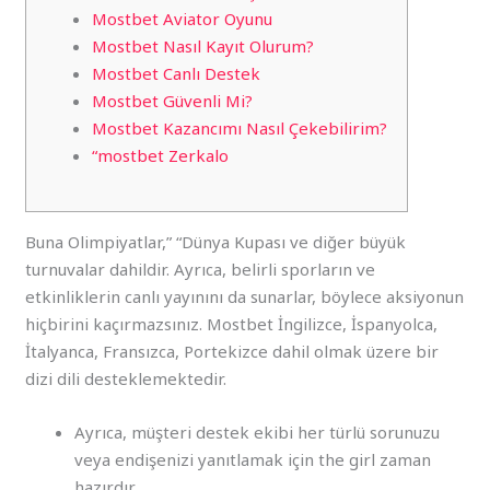
Mostbet Aviator Oyunu
Mostbet Nasıl Kayıt Olurum?
Mostbet Canlı Destek
Mostbet Güvenli Mi?
Mostbet Kazancımı Nasıl Çekebilirim?
“mostbet Zerkalo
Buna Olimpiyatlar,” “Dünya Kupası ve diğer büyük
turnuvalar dahildir. Ayrıca, belirli sporların ve
etkinliklerin canlı yayınını da sunarlar, böylece aksiyonun
hiçbirini kaçırmazsınız. Mostbet İngilizce, İspanyolca,
İtalyanca, Fransızca, Portekizce dahil olmak üzere bir
dizi dili desteklemektedir.
Ayrıca, müşteri destek ekibi her türlü sorunuzu
veya endişenizi yanıtlamak için the girl zaman
hazırdır.