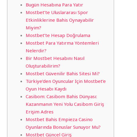
Bugün Hesabına Para Yatır
Mostbet’te Uluslararası Spor
Etkinliklerine Bahis Oynayabilir
Miyim?
Mostbet’te Hesap Doğrulama
Mostbet Para Yatırma Yöntemleri
Nelerdir?
Bir Mostbet Hesabını Nasıl
Oluşturabilirim?
Mostbet Güvenilir Bahis Sitesi Mi?
Türkiye’den Oyuncular Için Mostbet’e
Oyun Hesabı Kaydı
Casibom: Casibom Bahis Dünyası:
Kazanmanın Yeni Yolu Casibom Giriş
Erişim Adres
Mostbet Bahis Empieza Casino
Oyunlarında Bonuslar Sunuyor Mu?
Mostbet Güncel Giriş