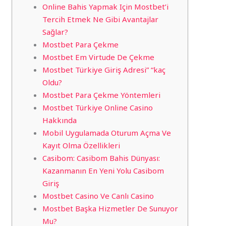
Online Bahis Yapmak Için Mostbet’i
Tercih Etmek Ne Gibi Avantajlar
Sağlar?
Mostbet Para Çekme
Mostbet Em Virtude De Çekme
Mostbet Türkiye Giriş Adresi” “kaç
Oldu?
Mostbet Para Çekme Yöntemleri
Mostbet Türkiye Online Casino
Hakkında
Mobil Uygulamada Oturum Açma Ve
Kayıt Olma Özellikleri
Casibom: Casibom Bahis Dünyası:
Kazanmanın En Yeni Yolu Casibom
Giriş
Mostbet Casino Ve Canlı Casino
Mostbet Başka Hizmetler De Sunuyor
Mu?