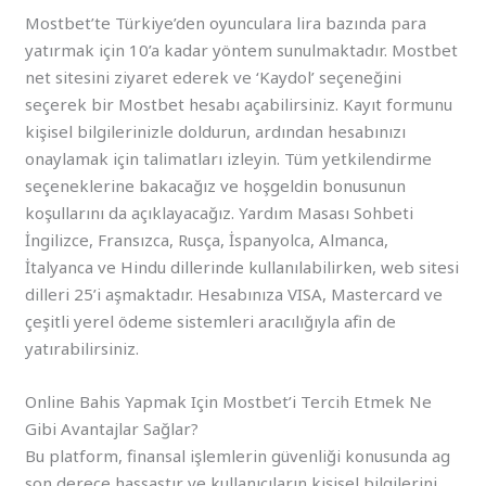
Mostbet’te Türkiye’den oyunculara lira bazında para
yatırmak için 10’a kadar yöntem sunulmaktadır. Mostbet
net sitesini ziyaret ederek ve ‘Kaydol’ seçeneğini
seçerek bir Mostbet hesabı açabilirsiniz. Kayıt formunu
kişisel bilgilerinizle doldurun, ardından hesabınızı
onaylamak için talimatları izleyin. Tüm yetkilendirme
seçeneklerine bakacağız ve hoşgeldin bonusunun
koşullarını da açıklayacağız. Yardım Masası Sohbeti
İngilizce, Fransızca, Rusça, İspanyolca, Almanca,
İtalyanca ve Hindu dillerinde kullanılabilirken, web sitesi
dilleri 25’i aşmaktadır. Hesabınıza VISA, Mastercard ve
çeşitli yerel ödeme sistemleri aracılığıyla afin de
yatırabilirsiniz.
Online Bahis Yapmak Için Mostbet’i Tercih Etmek Ne
Gibi Avantajlar Sağlar?
Bu platform, finansal işlemlerin güvenliği konusunda ag
son derece hassastır ve kullanıcıların kişisel bilgilerini