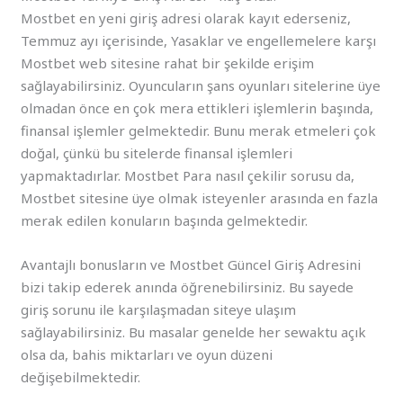
Mostbet en yeni giriş adresi olarak kayıt ederseniz,
Temmuz ayı içerisinde, Yasaklar ve engellemelere karşı
Mostbet web sitesine rahat bir şekilde erişim
sağlayabilirsiniz. Oyuncuların şans oyunları sitelerine üye
olmadan önce en çok mera ettikleri işlemlerin başında,
finansal işlemler gelmektedir. Bunu merak etmeleri çok
doğal, çünkü bu sitelerde finansal işlemleri
yapmaktadırlar. Mostbet Para nasıl çekilir sorusu da,
Mostbet sitesine üye olmak isteyenler arasında en fazla
merak edilen konuların başında gelmektedir.
Avantajlı bonusların ve Mostbet Güncel Giriş Adresini
bizi takip ederek anında öğrenebilirsiniz. Bu sayede
giriş sorunu ile karşılaşmadan siteye ulaşım
sağlayabilirsiniz. Bu masalar genelde her sewaktu açık
olsa da, bahis miktarları ve oyun düzeni
değişebilmektedir.