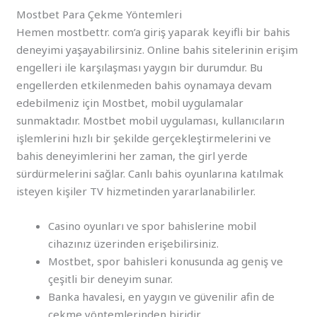
Mostbet Para Çekme Yöntemleri
Hemen mostbettr. com’a giriş yaparak keyifli bir bahis
deneyimi yaşayabilirsiniz. Online bahis sitelerinin erişim
engelleri ile karşılaşması yaygın bir durumdur. Bu
engellerden etkilenmeden bahis oynamaya devam
edebilmeniz için Mostbet, mobil uygulamalar
sunmaktadır. Mostbet mobil uygulaması, kullanıcıların
işlemlerini hızlı bir şekilde gerçekleştirmelerini ve
bahis deneyimlerini her zaman, the girl yerde
sürdürmelerini sağlar. Canlı bahis oyunlarına katılmak
isteyen kişiler TV hizmetinden yararlanabilirler.
Casino oyunları ve spor bahislerine mobil
cihazınız üzerinden erişebilirsiniz.
Mostbet, spor bahisleri konusunda ag geniş ve
çeşitli bir deneyim sunar.
Banka havalesi, en yaygın ve güvenilir afin de
çekme yöntemlerinden biridir.