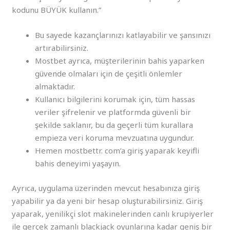
kodunu BÜYÜK kullanın.”
Bu sayede kazançlarınızı katlayabilir ve şansınızı
artırabilirsiniz.
Mostbet ayrıca, müşterilerinin bahis yaparken
güvende olmaları için de çeşitli önlemler
almaktadır.
Kullanıcı bilgilerini korumak için, tüm hassas
veriler şifrelenir ve platformda güvenli bir
şekilde saklanır, bu da geçerli tüm kurallara
empieza veri koruma mevzuatına uygundur.
Hemen mostbettr. com’a giriş yaparak keyifli
bahis deneyimi yaşayın.
Ayrıca, uygulama üzerinden mevcut hesabınıza giriş
yapabilir ya da yeni bir hesap oluşturabilirsiniz. Giriş
yaparak, yenilikçi slot makinelerinden canlı krupiyerler
ile gerçek zamanlı blackjack oyunlarına kadar geniş bir