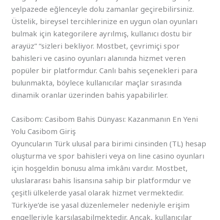
yelpazede eğlenceyle dolu zamanlar geçirebilirsiniz.
Üstelik, bireysel tercihlerinize en uygun olan oyunları
bulmak için kategorilere ayrılmış, kullanıcı dostu bir
arayüz” “sizleri bekliyor. Mostbet, çevrimiçi spor
bahisleri ve casino oyunları alanında hizmet veren
popüler bir platformdur. Canlı bahis seçenekleri para
bulunmakta, böylece kullanıcılar maçlar sırasında
dinamik oranlar üzerinden bahis yapabilirler.
Casibom: Casibom Bahis Dünyası: Kazanmanın En Yeni
Yolu Casibom Giriş
Oyuncuların Türk ulusal para birimi cinsinden (TL) hesap
oluşturma ve spor bahisleri veya on line casino oyunları
için hoşgeldin bonusu alma imkânı vardır. Mostbet,
uluslararası bahis lisansına sahip bir platformdur ve
çeşitli ülkelerde yasal olarak hizmet vermektedir.
Türkiye’de ise yasal düzenlemeler nedeniyle erişim
engelleriyle karşılaşabilmektedir. Ancak, kullanıcılar