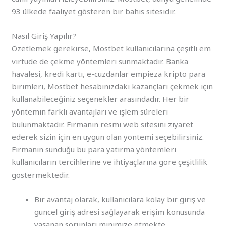
93 ülkede faaliyet gösteren bir bahis sitesidir.
Nasıl Giriş Yapılır?
Özetlemek gerekirse, Mostbet kullanıcılarına çeşitli em
virtude de çekme yöntemleri sunmaktadır. Banka
havalesi, kredi kartı, e-cüzdanlar empieza kripto para
birimleri, Mostbet hesabınızdaki kazançları çekmek için
kullanabileceğiniz seçenekler arasındadır. Her bir
yöntemin farklı avantajları ve işlem süreleri
bulunmaktadır. Firmanın resmi web sitesini ziyaret
ederek sizin için en uygun olan yöntemi seçebilirsiniz.
Firmanın sunduğu bu para yatırma yöntemleri
kullanıcıların tercihlerine ve ihtiyaçlarına göre çeşitlilik
göstermektedir.
Bir avantaj olarak, kullanıcılara kolay bir giriş ve
güncel giriş adresi sağlayarak erişim konusunda
yaşanan sorunları minimize etmekte.