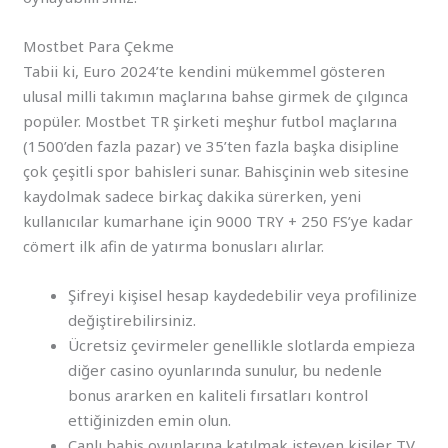
Mostbet Para Çekme
Tabii ki, Euro 2024’te kendini mükemmel gösteren
ulusal milli takımın maçlarına bahse girmek de çılgınca
popüler. Mostbet TR şirketi meşhur futbol maçlarına
(1500’den fazla pazar) ve 35’ten fazla başka disipline
çok çeşitli spor bahisleri sunar. Bahisçinin web sitesine
kaydolmak sadece birkaç dakika sürerken, yeni
kullanıcılar kumarhane için 9000 TRY + 250 FS’ye kadar
cömert ilk afin de yatırma bonusları alırlar.
Şifreyi kişisel hesap kaydedebilir veya profilinize
değiştirebilirsiniz.
Ücretsiz çevirmeler genellikle slotlarda empieza
diğer casino oyunlarında sunulur, bu nedenle
bonus ararken en kaliteli fırsatları kontrol
ettiğinizden emin olun.
Canlı bahis oyunlarına katılmak isteyen kişiler TV