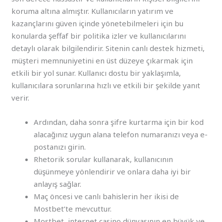
koruma altına almıştır. Kullanıcıların yatırım ve
kazançlarını güven içinde yönetebilmeleri için bu
konularda şeffaf bir politika izler ve kullanıcılarını
detaylı olarak bilgilendirir. Sitenin canlı destek hizmeti,
müşteri memnuniyetini en üst düzeye çıkarmak için
etkili bir yol sunar. Kullanıcı dostu bir yaklaşımla,
kullanıcılara sorunlarına hızlı ve etkili bir şekilde yanıt
verir.
Ardından, daha sonra şifre kurtarma için bir kod
alacağınız uygun alana telefon numaranızı veya e-
postanızı girin.
Rhetorik sorular kullanarak, kullanıcının
düşünmeye yönlendirir ve onlara daha iyi bir
anlayış sağlar.
Maç öncesi ve canlı bahislerin her ikisi de
Mostbet’te mevcuttur.
Mostbet, internet casino dünyasının en büyük ve