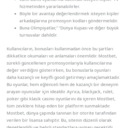
hizmetinden yararlanabilirler.
Böyle bir avantajı değerlendirmek isteyen kişiler
arkadaşlarına promosyon kodları göndermelidir.
Buna Olimpiyatlar,” “Dünya Kupası ve diğer büyük
turnuvalar dahildir.
Kullanıcıların, bonusları kullanmadan önce bu şartları
dikkatlice okumaları ve anlamaları önemlidir. Mostbet,
sürekli güncellenen promosyonlarıyla kullanıcılarına
değer verdiğini gösterirken, bu bonuslarla oyunları
daha kazançlı ve keyifli good getirmeyi amaçlamaktadır.
Bu oyunlar, hem eğlenceli hem de kazançlı bir deneyim
arayan oyuncular için idealdir. Ayrıca, blackjack, rulet,
poker gibi klasik casino oyunlarını da içeren Mostbet,
tüm zevklere hitap eden bir platform sunmaktadır.
Mostbet, dünya çapında tanınan bir otorite tarafından
verilen bir lisansa sahiptir. Bu, sitenin düzenli olarak
denetlendiği ve belirli standartlara uyması gerektiği