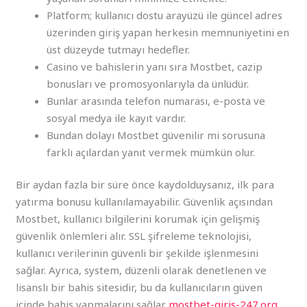
Platform; kullanıcı dostu arayüzü ile güncel adres
üzerinden giriş yapan herkesin memnuniyetini en
üst düzeyde tutmayı hedefler.
Casino ve bahislerin yanı sıra Mostbet, cazip
bonusları ve promosyonlarıyla da ünlüdür.
Bunlar arasında telefon numarası, e-posta ve
sosyal medya ile kayıt vardır.
Bundan dolayı Mostbet güvenilir mi sorusuna
farklı açılardan yanıt vermek mümkün olur.
Bir aydan fazla bir süre önce kaydolduysanız, ilk para
yatırma bonusu kullanılamayabilir. Güvenlik açısından
Mostbet, kullanıcı bilgilerini korumak için gelişmiş
güvenlik önlemleri alır. SSL şifreleme teknolojisi,
kullanıcı verilerinin güvenli bir şekilde işlenmesini
sağlar. Ayrıca, system, düzenli olarak denetlenen ve
lisanslı bir bahis sitesidir, bu da kullanıcıların güven
içinde bahis yapmalarını sağlar
mostbet-giris-247.org
.