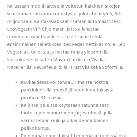
hallussaan mobiililaitteella voitetun kaikkien aikojen
suurimman rahapotin ennätystä, joka about yli 5, 6th
miljoonaa $. Kanta-asiakkaat lisätään automaattisesti
LeoVegasin VIP-ohjelmaan. Jotta a lunastaa
tervetulocasinobonuksesi, tulee sinun tehdä
ensimmäinen talletuksesi LeoVegas nettikasinolle. Leo
Vegasilla a tallettaa ja nostaa rahaa yleismmillä
luottokorteilla kuten MasterCardilla ja Visalla,
Netellerillä, PaySafeCardilla, Trustlyllä sekä Sofortilla.
Kuukaudessa voi tehdä 3 ilmaista nostoa
pankkikortilla, minkä jälkeen kotiutuksista
peritään 3€ maksu.
Kaikissa peleissä käytetään satunnaisesti
tuotettujen numeroiden järjestelmää, jolla
varmistetaan reilu ja oikeudenmukainen
pelikokemus.
Pienimmät panostukset LeoVegasin peleissä ovat