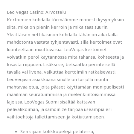
Leo Vegas Casino: Arvostelu
Kertoimien kohdalla törmäämme monesti kysymyksiin
siitä, mikä on pienin kerroin ja mikä taas suurin.
Yksittäisen nettikasinon kohdalla tähän on aika lailla
mahdotonta vastata tyhjentävästi, sillä kertoimet ovat
luonteeltaan muuttuvaisia. LeoVegas kertoimet
voivatkin perol käytännössä mitä tahansa, kohteesta ja
kisasta riippuen. Lisäksi se, betsaatko perinteisellä
tavalla vai livenä, vaikuttaa kertoimiin ratkaisevasti.
LeoVegasin asiakkaana sinulle on tarjolla monta
mahtavaa etua, joita pääset käyttämään monipuolisesti
maailman seuratuimmissa ja mielenkiintoisimmissa
lajeissa. LeoVegas Suomi sisältää kattavan
pelivalikoiman, ja samoin ze tarjoaa useampia eri
vaihtoehtoja tallettamiseen ja kotiuttamiseen.
Sen sijaan kolikkopelejä pelatessa,