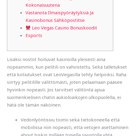
Kokonaisuutena
Vastanota Ilmaispyöräytyksiä Ja
Kasinobonus Sähköpostitse
Leo Vegas Casino Bonuskoodit
Esports
Lisäksi nostot hoituvat kasinoilla yleisesti aina
nopeammin, kun pelitili on vahvistettu. Sekä talletukset
että kotiutukset ovat LeoVegasilla tehty helpoiksi. Raha
siirtyy pelitilille välittömästi, joten pelaamaan pääsee
hyvinkin nopeasti. Jos tarvitset välitöntä apua
suomenkielisen chatin aukioloaikojen ulkopuolella, ei
hätä ole tämän näköinen.
Vedonlyöntisivu toimii sekä tietokoneella että
mobiilissa niin nopeasti, että vetojen asettaminen
about tuskin millään toisella sivustolla yhtä