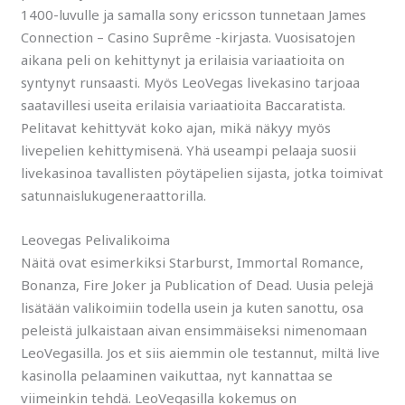
1400-luvulle ja samalla sony ericsson tunnetaan James
Connection – Casino Suprême -kirjasta. Vuosisatojen
aikana peli on kehittynyt ja erilaisia variaatioita on
syntynyt runsaasti. Myös LeoVegas livekasino tarjoaa
saatavillesi useita erilaisia variaatioita Baccaratista.
Pelitavat kehittyvät koko ajan, mikä näkyy myös
livepelien kehittymisenä. Yhä useampi pelaaja suosii
livekasinoa tavallisten pöytäpelien sijasta, jotka toimivat
satunnaislukugeneraattorilla.
Leovegas Pelivalikoima
Näitä ovat esimerkiksi Starburst, Immortal Romance,
Bonanza, Fire Joker ja Publication of Dead. Uusia pelejä
lisätään valikoimiin todella usein ja kuten sanottu, osa
peleistä julkaistaan aivan ensimmäiseksi nimenomaan
LeoVegasilla. Jos et siis aiemmin ole testannut, miltä live
kasinolla pelaaminen vaikuttaa, nyt kannattaa se
viimeinkin tehdä. LeoVegasilla kokemus on