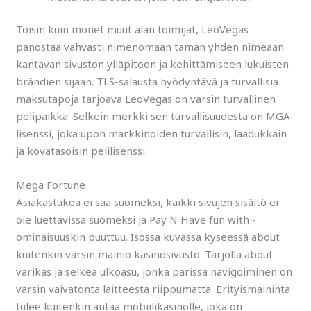
Toisin kuin monet muut alan toimijat, LeoVegas
panostaa vahvasti nimenomaan tämän yhden nimeään
kantavan sivuston ylläpitoon ja kehittämiseen lukuisten
brändien sijaan. TLS-salausta hyödyntävä ja turvallisia
maksutapoja tarjoava LeoVegas on varsin turvallinen
pelipaikka. Selkein merkki sen turvallisuudesta on MGA-
lisenssi, joka upon markkinoiden turvallisin, laadukkain
ja kovatasoisin pelilisenssi.
Mega Fortune
Asiakastukea ei saa suomeksi, kaikki sivujen sisältö ei
ole luettavissa suomeksi ja Pay N Have fun with -
ominaisuuskin puuttuu. Isossa kuvassa kyseessä about
kuitenkin varsin mainio kasinosivusto. Tarjolla about
värikäs ja selkeä ulkoasu, jonka parissa navigoiminen on
varsin vaivatonta laitteesta riippumatta. Erityismaininta
tulee kuitenkin antaa mobiilikasinolle, joka on