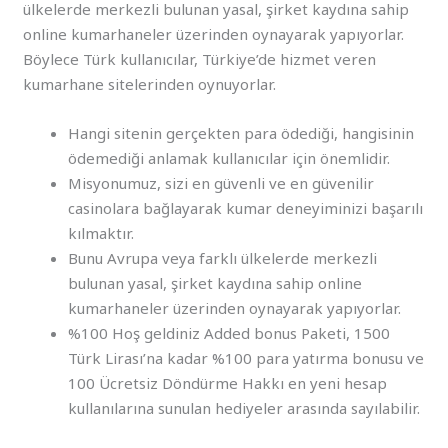
ülkelerde merkezli bulunan yasal, şirket kaydına sahip
online kumarhaneler üzerinden oynayarak yapıyorlar.
Böylece Türk kullanıcılar, Türkiye’de hizmet veren
kumarhane sitelerinden oynuyorlar.
Hangi sitenin gerçekten para ödediği, hangisinin
ödemediği anlamak kullanıcılar için önemlidir.
Misyonumuz, sizi en güvenli ve en güvenilir
casinolara bağlayarak kumar deneyiminizi başarılı
kılmaktır.
Bunu Avrupa veya farklı ülkelerde merkezli
bulunan yasal, şirket kaydına sahip online
kumarhaneler üzerinden oynayarak yapıyorlar.
%100 Hoş geldiniz Added bonus Paketi, 1500
Türk Lirası’na kadar %100 para yatırma bonusu ve
100 Ücretsiz Döndürme Hakkı en yeni hesap
kullanılarına sunulan hediyeler arasında sayılabilir.