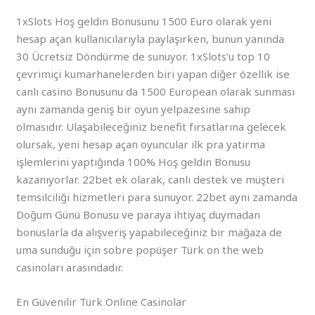
1xSlots Hoş geldin Bonusunu 1500 Euro olarak yeni
hesap açan kullanıcılarıyla paylaşırken, bunun yanında
30 Ücretsiz Döndürme de sunuyor. 1xSlots’u top 10
çevrimiçi kumarhanelerden biri yapan diğer özellik ise
canlı casino Bonusunu da 1500 European olarak sunması
aynı zamanda geniş bir oyun yelpazesine sahip
olmasıdır. Ulaşabileceğiniz benefit fırsatlarına gelecek
olursak, yeni hesap açan oyuncular ilk pra yatırma
işlemlerini yaptığında 100% Hoş geldin Bonusu
kazanıyorlar. 22bet ek olarak, canlı destek ve müşteri
temsilciliği hizmetleri para sunuyor. 22bet aynı zamanda
Doğum Günü Bonusu ve paraya ihtiyaç duymadan
bonuslarla da alışveriş yapabileceğiniz bir mağaza de
uma sunduğu için sobre popüşer Türk on the web
casinoları arasındadır.
En Güvenilir Türk Online Casinolar