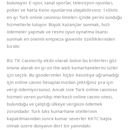
bulunuyor. E-spor, sanal sporlar, televizyon oyunlari,
poker ve hatta Keno oyunlarina ulaşabilirsiniz. 1xSlots
en iyi Türk online casinosu listeleri içinde yerini sunduğu
hizmetlerle tutuyor. Büyük kazançlar sunmak, hızlı
ödemeler yapmak ve resmi oyun oynatma lisansı
sunmak en önemli empieza güvenilir özelliklerinden
biridir.
Biz TR. Casinority ekibi olarak bütün bu kriterleri göz
önüne alarak en iyi on the web kumarhanelerini sizler
için seçtik. Bu gönderimler hiçbir kesintiye uğramadığı
için online casino hesaplarınızdan çektiğiniz pra için
vergi ödemiyorsunuz. Ancak size Türk online casinosu
hizmeti veren yurtdışı merkezli online casino sitesi,
bulunduğu ve çalıştığı ülkeye vergisini ödemek
zorundadır. Türk lüks kumarhane otellerinin
kapatılmasından sonra kumar severler KKTC başta
olmak üzere dünyanın dört bir yanındaki