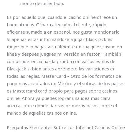
monto desorientado.
Es por aquello que, cuando el casino online ofrece un
buen atractivo” “para atención al cliente, rápido,
eficiente sumado a en español, nos gusta mencionarlo.
Si apenas estás informandose a jugar black jack es
mejor que lo hagas virtualmente en cualquier casino en
línea y después juegues mi versión en festón. También
como sugerencia haz la prueba con varios estilos de
Blackjack si bien antes apréndete las variaciones en
todas las reglas. MasterCard – Otro de los formatos de
pago más aceptados en México y el sobras de los países
es Mastercard card propio para pagos sobre casinos
online. Ahora ya puedes lograr una idea más clara
acerca sobre dónde dar sus primeros pasos sobre el
mundo de aquellas casinos online.
Preguntas Frecuentes Sobre Los Internet Casinos Online