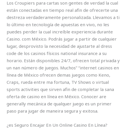
Los Croupiers para cartas son gentes de verdad la cual
están conectadas en tiempo real afin de ofrecerte una
destreza verdaderamente personalizada. Llevamos a ti
lo último en tecnología de apuestas en vivo, no les
puedes perder la cual increíble experiencia durante
Casino. com México. Podrás jugar a partir de cualquier
lugar, desprovisto la necesidad de ajustarte al dress
code de los casinos físicos national insurance a su
horario. Están disponibles 24/7, ofrecen total privada y
un nan número de juegos. Muchos” “internet casinos en
línea de México ofrecen demas juegos como Keno,
Craps, rueda entre ma fortuna, TV Shows o virtual
sports activities que sirven afin de completar la sana
oferta de casino en línea en México. Conocer are
generally mecánica de qualquer juego es un primer
paso para jugar de maneira segura y exitosa.
¿es Seguro Encajar En Un Online Casino En Línea?