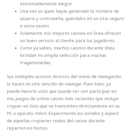
extremadamente alegre.
Una vez os quais hayas generado tu nombre de
usuario y contraseña, guárdalos en un sitio seguro
e inicia sesión.
Solamente mis mejores casinos en línea ofrecen
un buen servicio al cliente para tus jugadores.
Como ya sabes, muchos casinos durante línea
brindan mi amplia selección para muchas
tragamonedas.
Sus múltiples accesos directos del menú de navegación
lo hacen un sitio sencillo de navegar. Pues bien, ya
puede hacerlo visto que puede ver con participar en
mis juegos de online casino más recientes que incluye
crupier en listo que se transmiten directamente en su
PC o aparato móvil. Experimente los sonidos y aspect
de aquellas crupieres reales del casino durante
reparten en festón.