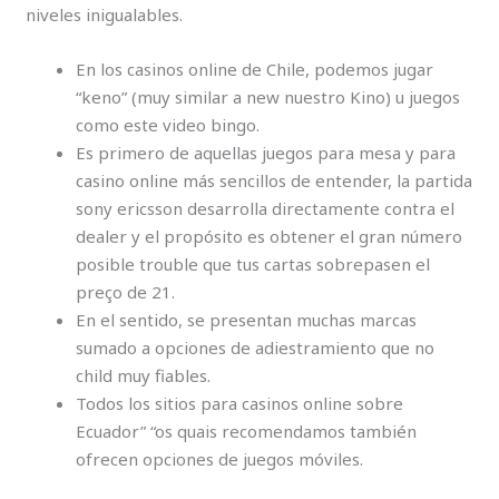
niveles inigualables.
En los casinos online de Chile, podemos jugar
“keno” (muy similar a new nuestro Kino) u juegos
como este video bingo.
Es primero de aquellas juegos para mesa y para
casino online más sencillos de entender, la partida
sony ericsson desarrolla directamente contra el
dealer y el propósito es obtener el gran número
posible trouble que tus cartas sobrepasen el
preço de 21.
En el sentido, se presentan muchas marcas
sumado a opciones de adiestramiento que no
child muy fiables.
Todos los sitios para casinos online sobre
Ecuador” “os quais recomendamos también
ofrecen opciones de juegos móviles.