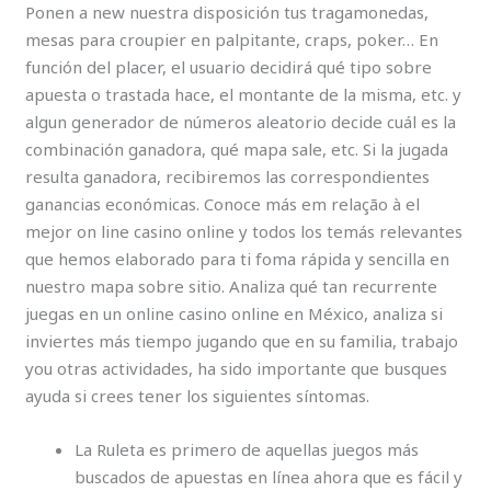
Ponen a new nuestra disposición tus tragamonedas,
mesas para croupier en palpitante, craps, poker… En
función del placer, el usuario decidirá qué tipo sobre
apuesta o trastada hace, el montante de la misma, etc. y
algun generador de números aleatorio decide cuál es la
combinación ganadora, qué mapa sale, etc. Si la jugada
resulta ganadora, recibiremos las correspondientes
ganancias económicas. Conoce más em relação à el
mejor on line casino online y todos los temás relevantes
que hemos elaborado para ti foma rápida y sencilla en
nuestro mapa sobre sitio. Analiza qué tan recurrente
juegas en un online casino online en México, analiza si
inviertes más tiempo jugando que en su familia, trabajo
you otras actividades, ha sido importante que busques
ayuda si crees tener los siguientes síntomas.
La Ruleta es primero de aquellas juegos más
buscados de apuestas en línea ahora que es fácil y