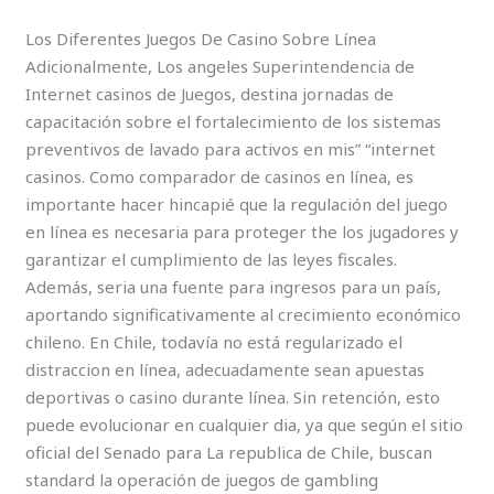
Los Diferentes Juegos De Casino Sobre Línea
Adicionalmente, Los angeles Superintendencia de
Internet casinos de Juegos, destina jornadas de
capacitación sobre el fortalecimiento de los sistemas
preventivos de lavado para activos en mis” “internet
casinos. Como comparador de casinos en línea, es
importante hacer hincapié que la regulación del juego
en línea es necesaria para proteger the los jugadores y
garantizar el cumplimiento de las leyes fiscales.
Además, seria una fuente para ingresos para un país,
aportando significativamente al crecimiento económico
chileno. En Chile, todavía no está regularizado el
distraccion en línea, adecuadamente sean apuestas
deportivas o casino durante línea. Sin retención, esto
puede evolucionar en cualquier dia, ya que según el sitio
oficial del Senado para La republica de Chile, buscan
standard la operación de juegos de gambling