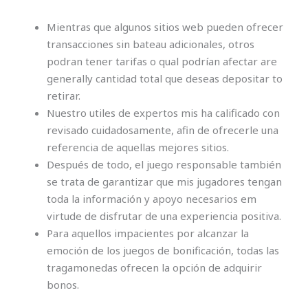
Mientras que algunos sitios web pueden ofrecer
transacciones sin bateau adicionales, otros
podran tener tarifas o qual podrían afectar are
generally cantidad total que deseas depositar to
retirar.
Nuestro utiles de expertos mis ha calificado con
revisado cuidadosamente, afin de ofrecerle una
referencia de aquellas mejores sitios.
Después de todo, el juego responsable también
se trata de garantizar que mis jugadores tengan
toda la información y apoyo necesarios em
virtude de disfrutar de una experiencia positiva.
Para aquellos impacientes por alcanzar la
emoción de los juegos de bonificación, todas las
tragamonedas ofrecen la opción de adquirir
bonos.