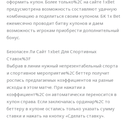
оформить купон. Более только%2C на сайте 1xBet
предусмотрена возможность составляют удачную
комбинацию а поделиться своим купоном. БК 1x Bet
ежемесячно проводит битву купонов и даем
возможность игрокам приобрести дополнительный
бонус.
Безопасен Ли Сайт 1xbet Для Спортивных
Ставок%3F
Выбрав в линии нужный непрезентабельный спорта
и спортивное мероприятие%2C беттер получит
роспись предлагаемых коэффициентов на разные
исходы в этом матче. При нажатии а
коэффициент%2C он автоматически переносится в
купон справа. Если заключалась ординар%2C то
беттеру в купоне остались только указать сумму
ставки и нажать на кнопку «Сделать ставку».