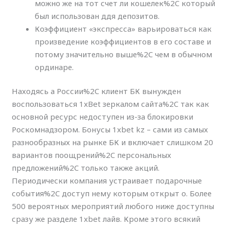
можно же на тот счет ли кошелек%2C который
был использован ддя депозитов.
Коэффициент «экспресса» варьироваться как
произведение коэффициентов в его составе и
потому значительно выше%2C чем в обычном
ординаре.
Находясь а России%2C клиент БК вынужден
воспользоваться 1xBet зеркалом сайта%2C так как
основной ресурс недоступен из-за блокировки
Роскомнадзором. Бонусы 1xbet kz – сами из самых
разнообразных на рынке БК и включает слишком 20
вариантов поощрений%2C персональных
предложений%2C только также акций.
Периодически компания устраивает подарочные
события%2C доступ нему которым открыт о. Более
500 вероятных мероприятий любого ниже доступны
сразу же разделе 1xbet лайв. Кроме этого всякий