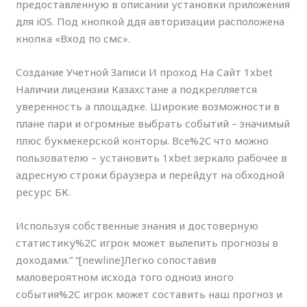
предоставленную в описании установки приложения
для iOS. Под кнопкой ддя авторизации расположена
кнопка «Вход по смс».
Создание Учетной Записи И проход На Сайт 1xbet
Наличии лицензии Казахстане а подкрепляется
уверенность а площадке. Широкие возможности в
плане пари и огромные выбрать событий – значимый
плюс букмекерской конторы. Все%2C что можно
пользователю – установить 1xbet зеркало рабочее в
адресную строки браузера и перейдут на обходной
ресурс БК.
Используя собственные знания и достоверную
статистику%2C игрок может вылепить прогнозы в
доходами.” “[newline]Легко сопоставив
маловероятном исхода того одноиз иного
события%2C игрок может составить наш прогноз и