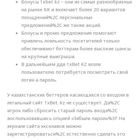
Бонусы 1xbet kz – они из самых разнообразных
на рынке БК и включает более 20 вариантов
поощрений%2C персональных
предложений%2C же также акций.
Бонусы и промо предложения помогают
привлечь лояльность посетителей только
обеспечивают бэттерам более высокие шансы
на крупные выигрыши.
В дальнейшем ддя 1xBet KZ возле
пользователю потребуется посмотреть свой
логин а пароль.
У казахстанских беттеров касающихся со входом в
легальный сайт 1xBet. kz не существует. Да%2C
игрок либо сбросить старый пароль входа%2C
воспользовавшись опцией «Забыли пароль%3F На
зеркале сайта эксклавов можно
зарегистрироваться%2C естественно сделать это