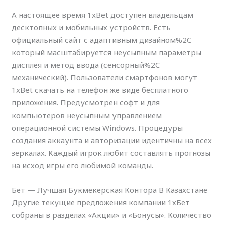
А настоящее время 1xBet доступен владельцам
десктопных и мобильных устройств. Есть
официальный сайт с адаптивным дизайном%2C
который масштабируется неусыпным параметры
дисплея и метод ввода (сенсорный%2C
механический). Пользователи смартфонов могут
1xBet скачать на телефон же виде бесплатного
приложения. Предусмотрен софт и для
компьютеров неусыпным управлением
операционной системы Windows. Процедуры
создания аккаунта и авторизации идентичны на всех
зеркалах. Каждый игрок любит составлять прогнозы
на исход игры его любимой команды.
Бет — Лучшая Букмекерская Контора В Казахстане
Другие текущие предложения компании 1хБет
собраны в разделах «Акции» и «Бонусы». Количество