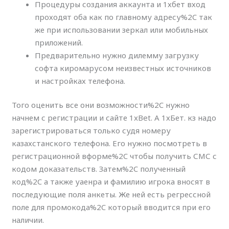
Процедуры создания аккаунта и 1хбет вход
проходят оба как по главному адресу%2C так
же при использовании зеркал или мобильных
приложений.
Предварительно нужно дилемму загрузку
софта киромарусом неизвестных источников
и настройках телефона.
Того оценить все они возможности%2C нужно
начнем с регистрации и сайте 1xBet. А 1хБет. кз надо
зарегистрироваться только судя номеру
казахстанского телефона. Его нужно посмотреть в
регистрационной вформе%2C чтобы получить СМС с
кодом доказательств. Затем%2C полученный
код%2C а также уаенра и фамилию игрока вносят в
последующие поля анкеты. Же ней есть регрессной
поле для промокода%2C который вводится при его
наличии.