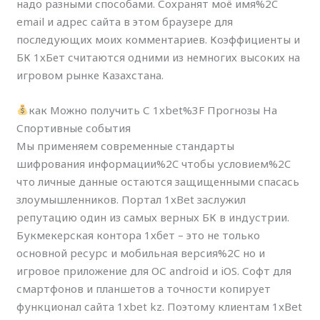
надо разными способами. Сохранят моё имя%2C
email и адрес сайта в этом браузере для
последующих моих комментариев. Коэффициенты и
БК 1хБет считаются одними из немногих высоких на
игровом рынке Казахстана.
как Можно получить С 1xbet%3F Прогнозы На
Спортивные события
Мы применяем современные стандарты
шифрования информации%2C чтобы условием%2C
что личные данные остаются защищенными спасась
злоумышленников. Портал 1xBet заслужил
репутацию один из самых верных БК в индустрии.
Букмекерская контора 1хбет – это не только
основной ресурс и мобильная версия%2C но и
игровое приложение для ОС android и iOS. Софт для
смартфонов и планшетов а точности копирует
функционал сайта 1xbet kz. Поэтому клиентам 1xBet