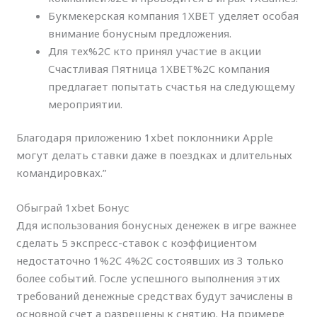
Букмекерская компания 1XBET уделяет особая
внимание бонусным предложения.
Для тех%2C кто принял участие в акции
Счастливая Пятница 1XBET%2C компания
предлагает попытать счастья на следующему
мероприятии.
Благодаря приложению 1xbet поклонники Apple
могут делать ставки даже в поездках и длительных
командировках.”
Обыграй 1xbet Бонус
Ддя использования бонусных денежек в игре важнее
сделать 5 экспресс-ставок с коэффициентом
недостаточно 1%2C 4%2C состоявших из 3 только
более событий. Госле успешного выполнения этих
требований денежные средствах будут зачислены в
основной счет а разрешены к снятию. На примере