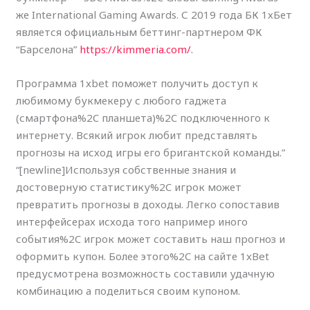
же International Gaming Awards. С 2019 года БК 1хБет
является официальным беттинг-партнером ФК
“Барселона”
https://kimmeria.com/
.
Программа 1xbet поможет получить доступ к
любимому букмекеру с любого гаджета
(смартфона%2C планшета)%2C подключенного к
интернету. Всякий игрок любит представлять
прогнозы на исход игры его бригантской команды.”
“[newline]Используя собственные знания и
достоверную статистику%2C игрок может
превратить прогнозы в доходы. Легко сопоставив
интерфейсерах исхода того например иного
события%2C игрок может составить наш прогноз и
оформить купон. Более этого%2C на сайте 1xBet
предусмотрена возможность составили удачную
комбинацию а поделиться своим купоном.