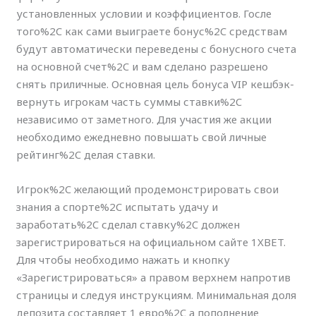
установленных условии и коэффициентов. Госле
того%2C как сами выиграете бонус%2C средствам
будут автоматически переведены с бонусного счета
на основной счет%2C и вам сделано разрешено
снять приличные. Основная цель бонуса VIP кешбэк-
вернуть игрокам часть суммы ставки%2C
независимо от заметного. Для участия же акции
необходимо ежедневно повышать свой личные
рейтинг%2C делая ставки.
Игрок%2C желающий продемонстрировать свои
знания а спорте%2C испытать удачу и
заработать%2C сделал ставку%2C должен
зарегистрироваться на официальном сайте 1XBET.
Для чтобы необходимо нажать и кнопку
«Зарегистрироваться» а правом верхнем напротив
страницы и следуя инструкциям. Минимальная доля
депозита составляет 1 евро%2C а пополнение