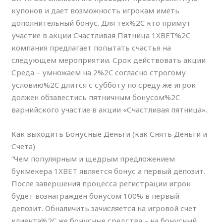
купонов и дает возможность игрокам иметь
дополнительный бонус. Для тех%2C кто примут
участие в акции Счастливая Пятница 1XBET%2C
компания предлагает попытать счастья на
следующем мероприятии. Срок действовать акции
Среда – умножаем на 2%2C согласно строгому
условию%2C длится с субботу по среду же игрок
должен обзавестись пятничным бонусом%2C
варнийского участие в акции «Счастливая пятница».
Как выходить Бонусные Деньги (как Снять Деньги и
Счета)
“Чем популярным и щедрым предложением
букмекера 1XBET является бонус а первый депозит.
После завершения процесса регистрации игрок
будет вознагражден бонусом 100% в первый
депозит. Обналичить зачисляется на игровой счет
клиента%2C же бонусные средства – на бонусный