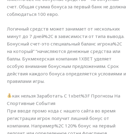
счет. Общая сумма бонуса за первый банк не должна
соблюдаться 100 евро.
Логичный средств может занимает от нескольких
минут до 7 дней%2C в зависимости от типа вывода.
Бонусный счет-это специальный баланс игрока%2C
на который” “начисляются денежные средства или
баллы. Букмекерская компания 1XBET уделяет
особую внимание бонусным предложениям. Срок
действия каждого бонуса определяется условиями и
правилами игры.
как нельзя Заработать С 1xbet%3F Прогнозы На
Спортивные События
При вводе промо кода с нашего сайта во время
регистрации игрок получит лишний бонус от
компании. Например%2C 120% бонус на первый
депозит или определенное сотни фриспинов