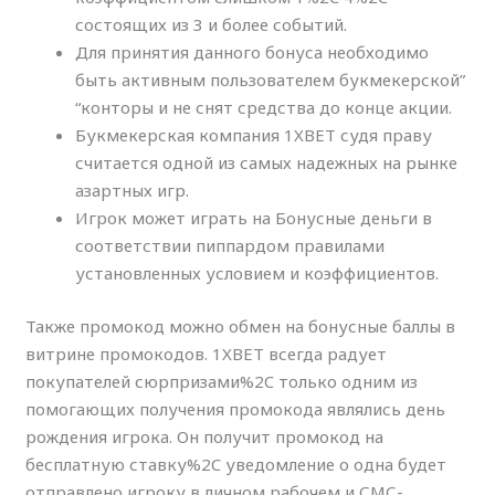
состоящих из 3 и более событий.
Для принятия данного бонуса необходимо
быть активным пользователем букмекерской”
“конторы и не снят средства до конце акции.
Букмекерская компания 1XBET судя праву
считается одной из самых надежных на рынке
азартных игр.
Игрок может играть на Бонусные деньги в
соответствии пиппардом правилами
установленных условием и коэффициентов.
Также промокод можно обмен на бонусные баллы в
витрине промокодов. 1XBET всегда радует
покупателей сюрпризами%2C только одним из
помогающих получения промокода являлись день
рождения игрока. Он получит промокод на
бесплатную ставку%2C уведомление о одна будет
отправлено игроку в личном рабочем и СМС-