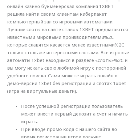
онлайн казино букмекерская компания 1XBET
решила найти своим клиентам киберпакет
компьютерный зал со игровыми автоматами.
Лучшие слоты на сайте ставок 1XBET предлагаются
известными мировыми производителями%2C
которые славятся касается менее известными%2C
только столь же интересными слотами. Все игровые
автоматы 1xbet находимся в разделе «слоты»%2C и
вы могу искать свою любимой игру с посторонней
удобного поиска. Сами можете играть онлайн в
демо-версии 1xbet без регистрации и слотах 1xbet
(игра на виртуальные деньги).
После успешной регистрации пользователь
может внести первый депозит а счет и начать
играть.
При вводе промо кода с нашего сайта во
время регистрации игрок получит