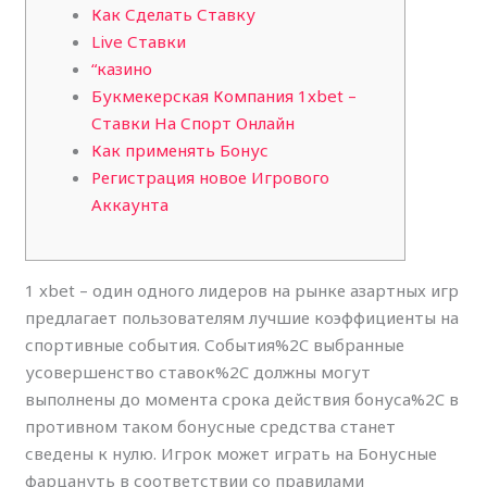
Как Сделать Ставку
Live Ставки
“казино
Букмекерская Компания 1xbet –
Ставки На Спорт Онлайн
Как применять Бонус
Регистрация новое Игрового
Аккаунта
1 xbet – один одного лидеров на рынке азартных игр
предлагает пользователям лучшие коэффициенты на
спортивные события. События%2C выбранные
усовершенство ставок%2C должны могут
выполнены до момента срока действия бонуса%2C в
противном таком бонусные средства станет
сведены к нулю. Игрок может играть на Бонусные
фарцануть в соответствии со правилами