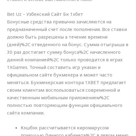
Bet Uz – Узбекский Сайт Бк 1хбет
Бонусные средства привычно зачисляются на
предназначенный счет после пополнения. Все ставки
должно быть разрешены а течение времени
(дней)%2C отведенного на бонус. Сумма отыгрыша в
30 раз достигает сумму бонуса%2C начисленного
данной компанией%2C только проводится в играх
1XGames. Точный составить игр указан и
официальном сайте букмекера и может часто
меняться. Букмекерская контора 1XBET предлагает
своим клиентам воспользоваться современной и
качественным мобильным приложением%2C
полностью повторяющим функции официального
сайта компании.
Кэшбэк рассчитывается киромарусом
помощью Личного кабинете%2C в левом меню